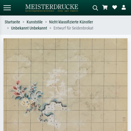
Startseite
Kunststile
Nicht klassifizierte Künstler
Unbekannt Unbekannt
Entwurf für Seidenbrokat
Standardsuche
KI-Bildersuche
Suchen Sie nach Künstlern, Werktiteln
Beschreiben Sie die Szene – z.B. Grüne
oder Stilen – z.B. Monet,
Wiese, Abstrakt mit viel Rot, Dunkles
Sternennacht, Impressionismus, Welle
Ölgemälde, Stehender Akt neben einem
Hokusai, Akt.
Baum.