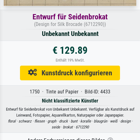
Entwurf für Seidenbrokat
(Design for Silk Brocade (6712290))
Unbekannt Unbekannt
€ 129.89
Enthält 19% MwSt.
Kunstdruck konfigurieren
1750 · Tinte auf Papier · Bild-ID: 4433
Nicht klassifizierte Künstler
Entwurf für Seidenbrokat von Unbekannt Unbekannt. Verfügbar als Kunstdruck auf
Leinwand, Fotopapier, Aquarellkarton, Naturpapier oder Japanpapier.
floral ·
schwarz ·
fliesen ·
graph ·
druck ·
bunt ·
koralle ·
blaugrün ·
weiß ·
design ·
seide ·
brokat ·
6712290