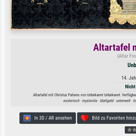
Altartafel 
(Altar Fr
Unb
14. Jah
Nicht
Altartafel mit Christus Patiens von Unbekannt Unbekannt. Verfügbar
esoterisch ·
mysteriös ·
blattgold ·
unterwelt ·
lo
In 3D / AR ansehen
Bild zu Favoriten hinz