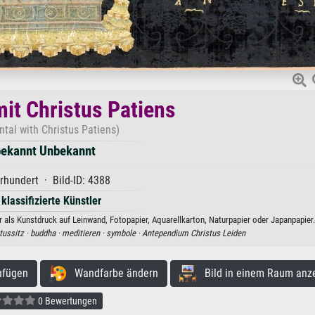
mit Christus Patiens
ontal with Christus Patiens)
ekannt Unbekannt
rhundert · Bild-ID: 4388
 klassifizierte Künstler
 als Kunstdruck auf Leinwand, Fotopapier, Aquarellkarton, Naturpapier oder Japanpapier.
tussitz ·
buddha ·
meditieren ·
symbole ·
Antependium Christus Leiden
ufügen
Wandfarbe ändern
Bild in einem Raum anz
0 Bewertungen