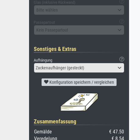
Glas (inklusive Rückwand)
Bitte wählen
Passepartout
Kein Passepartout
Sonstiges & Extras
Aufhängung
Zackenaufhänger (gesteckt)
Konfiguration speichern / vergleichen
Zusammenfassung
Gemälde
€ 47.50
Veredelung
€ 8.54