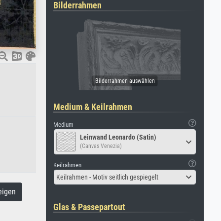
Bilderrahmen
Medium & Keilrahmen
Medium
Leinwand Leonardo (Satin)
(Canvas Venezia)
Keilrahmen
Keilrahmen - Motiv seitlich gespiegelt
eigen
Glas & Passepartout