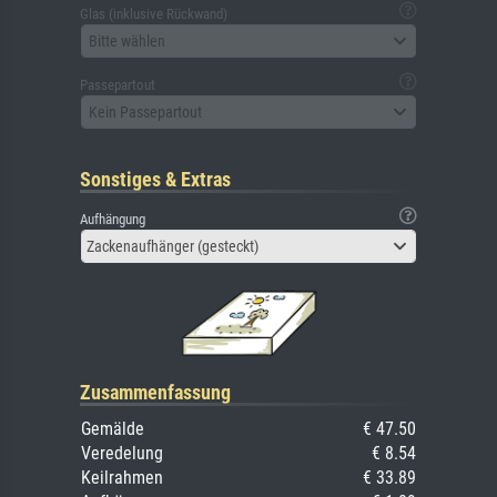
Glas (inklusive Rückwand)
Bitte wählen
Passepartout
Kein Passepartout
Sonstiges & Extras
Aufhängung
Zackenaufhänger (gesteckt)
Zusammenfassung
Gemälde
€ 47.50
Veredelung
€ 8.54
Keilrahmen
€ 33.89