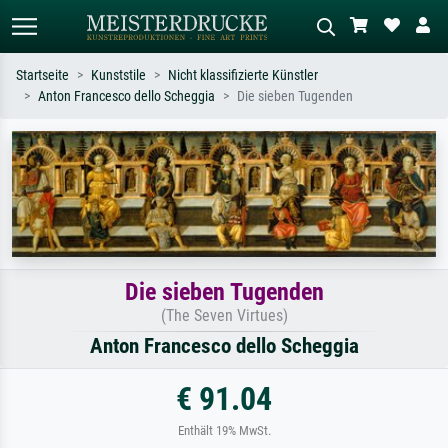
Startseite
Kunststile
Nicht klassifizierte Künstler
Anton Francesco dello Scheggia
Die sieben Tugenden
Standardsuche
KI-Bildersuche
Suchen Sie nach Künstlern, Werktiteln
Beschreiben Sie die Szene – z.B. Grüne
oder Stilen – z.B. Monet,
Wiese, Abstrakt mit viel Rot, Dunkles
Sternennacht, Impressionismus, Welle
Ölgemälde, Stehender Akt neben einem
Hokusai, Akt.
Baum.
Die sieben Tugenden
(The Seven Virtues)
Anton Francesco dello Scheggia
€ 91.04
Enthält 19% MwSt.