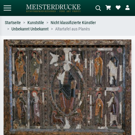
Startseite
Kunststile
Nicht klassifizierte Künstler
Unbekannt Unbekannt
Altartafel aus Planès
Standardsuche
KI-Bildersuche
Suchen Sie nach Künstlern, Werktiteln
Beschreiben Sie die Szene – z.B. Grüne
oder Stilen – z.B. Monet,
Wiese, Abstrakt mit viel Rot, Dunkles
Sternennacht, Impressionismus, Welle
Ölgemälde, Stehender Akt neben einem
Hokusai, Akt.
Baum.