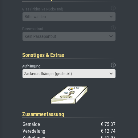
Glas (inklusive Rückwand)
Bitte wählen
Passepartout
Kein Passepartout
Sonstiges & Extras
Aufhängung
Zackenaufhänger (gesteckt)
Zusammenfassung
Gemälde
€ 75.37
Veredelung
€ 12.74
Keilrahmen
€ 41.97