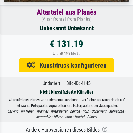
Altartafel aus Planès
(Altar frontal from Planès)
Unbekannt Unbekannt
€ 131.19
Enthält 19% MwSt.
Kunstdruck konfigurieren
Undatiert · Bild-ID: 4145
Nicht klassifizierte Künstler
Altartafel aus Planès von Unbekannt Unbekannt. Verfügbar als Kunstdruck auf
Leinwand, Fotopapier, Aquarellkarton, Naturpapier oder Japanpapier.
carving ·
im freien ·
männer ·
mitarbeiter ·
heilige ·
holz ·
dokument ·
aufnahme ·
hierarchie ·
führer ·
altar ·
frontal ·
Planès
Andere Farbversionen dieses Bildes