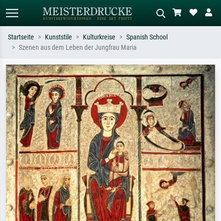
Startseite
Kunststile
Kulturkreise
Spanish School
Szenen aus dem Leben der Jungfrau Maria
Standardsuche
KI-Bildersuche
Suchen Sie nach Künstlern, Werktiteln
Beschreiben Sie die Szene – z.B. Grüne
oder Stilen – z.B. Monet,
Wiese, Abstrakt mit viel Rot, Dunkles
Sternennacht, Impressionismus, Welle
Ölgemälde, Stehender Akt neben einem
Hokusai, Akt.
Baum.