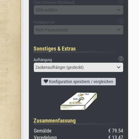
Glas (inklusive Rückwand)
Bitte wählen
Passepartout
Kein Passepartout
Sonstiges & Extras
Aufhängung
Zackenaufhänger (gesteckt)
Konfiguration speichern / vergleichen
Zusammenfassung
Gemälde
€ 79.54
Veredelung
€ 13.47