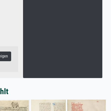
eigen
hlt