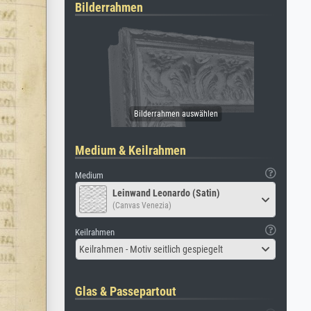
Bilderrahmen
Medium & Keilrahmen
Medium
Leinwand Leonardo (Satin)
(Canvas Venezia)
Keilrahmen
Keilrahmen - Motiv seitlich gespiegelt
Glas & Passepartout