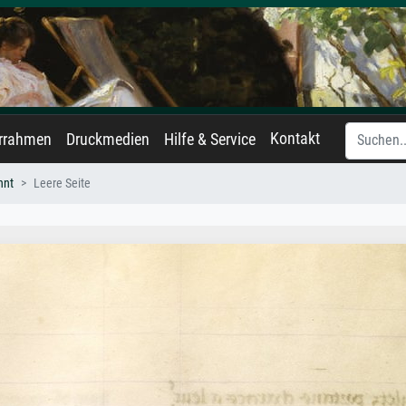
Kontakt
errahmen
Druckmedien
Hilfe & Service
nnt
Leere Seite