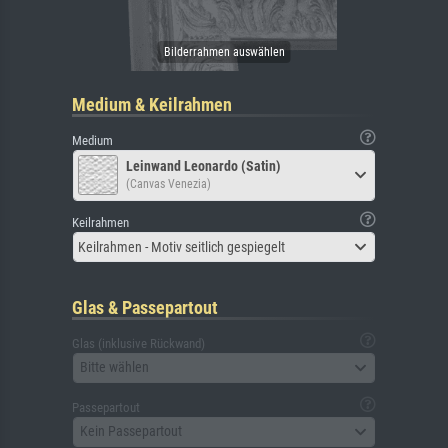
Medium & Keilrahmen
Medium
Leinwand Leonardo (Satin)
(Canvas Venezia)
Keilrahmen
Keilrahmen - Motiv seitlich gespiegelt
Glas & Passepartout
Glas (inklusive Rückwand)
Bitte wählen
Passepartout
Kein Passepartout