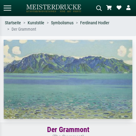
Startseite
Kunststile
Symbolismus
Ferdinand Hodler
Der Grammont
Standardsuche
KI-Bildersuche
Suchen Sie nach Künstlern, Werktiteln
Beschreiben Sie die Szene – z.B. Grüne
oder Stilen – z.B. Monet,
Wiese, Abstrakt mit viel Rot, Dunkles
Sternennacht, Impressionismus, Welle
Ölgemälde, Stehender Akt neben einem
Hokusai, Akt.
Baum.
Der Grammont