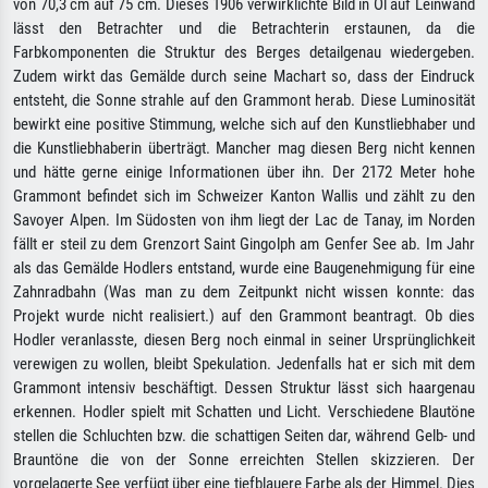
von 70,3 cm auf 75 cm. Dieses 1906 verwirklichte Bild in Öl auf Leinwand
lässt den Betrachter und die Betrachterin erstaunen, da die
Farbkomponenten die Struktur des Berges detailgenau wiedergeben.
Zudem wirkt das Gemälde durch seine Machart so, dass der Eindruck
entsteht, die Sonne strahle auf den Grammont herab. Diese Luminosität
bewirkt eine positive Stimmung, welche sich auf den Kunstliebhaber und
die Kunstliebhaberin überträgt. Mancher mag diesen Berg nicht kennen
und hätte gerne einige Informationen über ihn. Der 2172 Meter hohe
Grammont befindet sich im Schweizer Kanton Wallis und zählt zu den
Savoyer Alpen. Im Südosten von ihm liegt der Lac de Tanay, im Norden
fällt er steil zu dem Grenzort Saint Gingolph am Genfer See ab. Im Jahr
als das Gemälde Hodlers entstand, wurde eine Baugenehmigung für eine
Zahnradbahn (Was man zu dem Zeitpunkt nicht wissen konnte: das
Projekt wurde nicht realisiert.) auf den Grammont beantragt. Ob dies
Hodler veranlasste, diesen Berg noch einmal in seiner Ursprünglichkeit
verewigen zu wollen, bleibt Spekulation. Jedenfalls hat er sich mit dem
Grammont intensiv beschäftigt. Dessen Struktur lässt sich haargenau
erkennen. Hodler spielt mit Schatten und Licht. Verschiedene Blautöne
stellen die Schluchten bzw. die schattigen Seiten dar, während Gelb- und
Brauntöne die von der Sonne erreichten Stellen skizzieren. Der
vorgelagerte See verfügt über eine tiefblauere Farbe als der Himmel. Dies