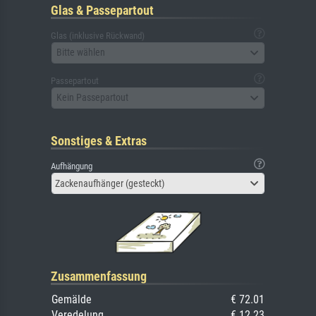
Glas & Passepartout
Glas (inklusive Rückwand)
Bitte wählen
Passepartout
Kein Passepartout
Sonstiges & Extras
Aufhängung
Zackenaufhänger (gesteckt)
Zusammenfassung
Gemälde
€ 72.01
Veredelung
€ 12.23