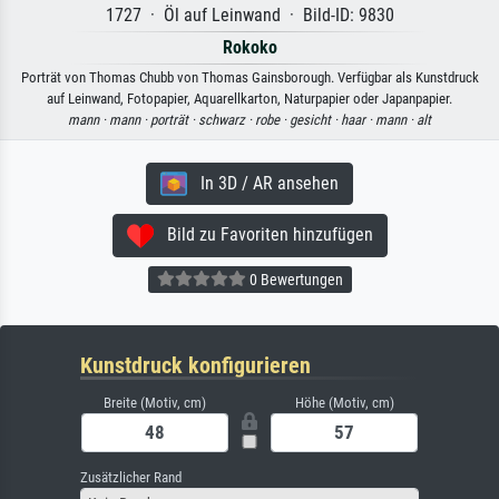
1727 · Öl auf Leinwand · Bild-ID: 9830
Rokoko
Porträt von Thomas Chubb von Thomas Gainsborough. Verfügbar als Kunstdruck
auf Leinwand, Fotopapier, Aquarellkarton, Naturpapier oder Japanpapier.
mann ·
mann ·
porträt ·
schwarz ·
robe ·
gesicht ·
haar ·
mann ·
alt
In 3D / AR ansehen
Bild zu Favoriten hinzufügen
0 Bewertungen
Kunstdruck konfigurieren
Breite (Motiv, cm)
Höhe (Motiv, cm)
Zusätzlicher Rand