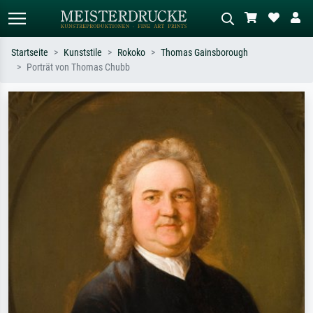
Startseite
Kunststile
Rokoko
Thomas Gainsborough
Porträt von Thomas Chubb
Standardsuche
KI-Bildersuche
Suchen Sie nach Künstlern, Werktiteln
Beschreiben Sie die Szene – z.B. Grüne
oder Stilen – z.B. Monet,
Wiese, Abstrakt mit viel Rot, Dunkles
Sternennacht, Impressionismus, Welle
Ölgemälde, Stehender Akt neben einem
Hokusai, Akt.
Baum.