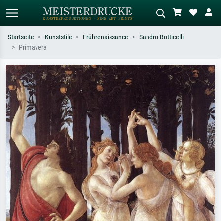
Startseite
Kunststile
Frührenaissance
Sandro Botticelli
Primavera
Standardsuche
KI-Bildersuche
Suchen Sie nach Künstlern, Werktiteln
Beschreiben Sie die Szene – z.B. Grüne
oder Stilen – z.B. Monet,
Wiese, Abstrakt mit viel Rot, Dunkles
Sternennacht, Impressionismus, Welle
Ölgemälde, Stehender Akt neben einem
Hokusai, Akt.
Baum.