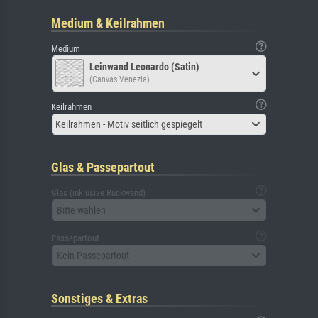
Medium & Keilrahmen
Medium
Leinwand Leonardo (Satin)
(Canvas Venezia)
Keilrahmen
Keilrahmen - Motiv seitlich gespiegelt
Glas & Passepartout
Glas (inklusive Rückwand)
Bitte wählen
Passepartout
Kein Passepartout
Sonstiges & Extras