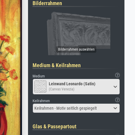
Bilderrahmen
Medium & Keilrahmen
Medium
Leinwand Leonardo (Satin)
(Canvas Venezia)
Keilrahmen
Keilrahmen - Motiv seitlich gespiegelt
Glas & Passepartout