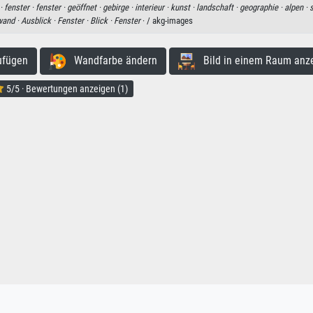
·
fenster ·
fenster ·
geöffnet ·
gebirge ·
interieur ·
kunst ·
landschaft ·
geographie ·
alpen ·
s
wand ·
Ausblick ·
Fenster ·
Blick ·
Fenster
· / akg-images
ufügen
Wandfarbe ändern
Bild in einem Raum anz
5/5 · Bewertungen anzeigen (1)