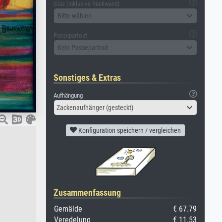
Glas (inklusive Rückwand)
Bitte wählen
Passepartout
Kein Passepartout
Sonstiges & Extras
Aufhängung
Zackenaufhänger (gesteckt)
Konfiguration speichern / vergleichen
Zusammenfassung
Gemälde
€ 67.79
Veredelung
€ 11.53