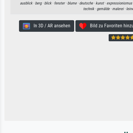
ausblick ·
berg ·
blick ·
fenster ·
blume ·
deutsche ·
kunst ·
expressionismus 
technik ·
gemälde ·
malerei ·
lein
In 3D / AR ansehen
Bild zu Favoriten hinz