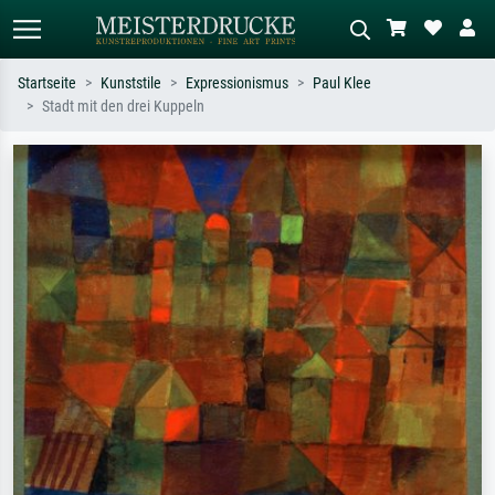
Startseite
Kunststile
Expressionismus
Paul Klee
Stadt mit den drei Kuppeln
Standardsuche
KI-Bildersuche
Suchen Sie nach Künstlern, Werktiteln
Beschreiben Sie die Szene – z.B. Grüne
oder Stilen – z.B. Monet,
Wiese, Abstrakt mit viel Rot, Dunkles
Sternennacht, Impressionismus, Welle
Ölgemälde, Stehender Akt neben einem
Hokusai, Akt.
Baum.