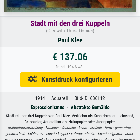
Stadt mit den drei Kuppeln
(City with Three Domes)
Paul Klee
€ 137.06
Enthält 19% MwSt.
Kunstdruck konfigurieren
1914 · Aquarell · Bild-ID: 686112
Expressionismus
·
Abstrakte Gemälde
Stadt mit den drei Kuppeln von Paul Klee. Verfügbar als Kunstdruck auf Leinwand,
Fotopapier, Aquarellkarton, Naturpapier oder Japanpapier.
architekturdarstellung ·
bauhaus ·
deutsche ·
kunst ·
dreieck ·
form ·
geometrie ·
geometrisch ·
kubismus ·
kunst ·
kuppel ·
schweizerische ·
kunst ·
signatur ·
stadt ·
viereck ·
personen ·
paul ·
klee ·
technik ·
aquarell ·
gouache ·
malerei
· / akg-images