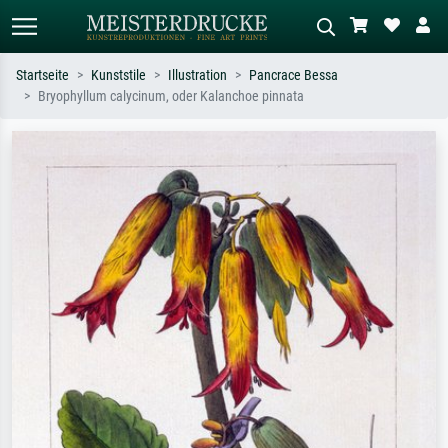
Startseite
Kunststile
Illustration
Pancrace Bessa
Bryophyllum calycinum, oder Kalanchoe pinnata
Standardsuche
KI-Bildersuche
Suchen Sie nach Künstlern, Werktiteln
Beschreiben Sie die Szene – z.B. Grüne
oder Stilen – z.B. Monet,
Wiese, Abstrakt mit viel Rot, Dunkles
Sternennacht, Impressionismus, Welle
Ölgemälde, Stehender Akt neben einem
Hokusai, Akt.
Baum.