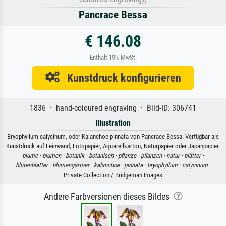
Pancrace Bessa
€ 146.08
Enthält 19% MwSt.
Kunstdruck konfigurieren
1836 · hand-coloured engraving · Bild-ID: 306741
Illustration
Bryophyllum calycinum, oder Kalanchoe pinnata von Pancrace Bessa. Verfügbar als
Kunstdruck auf Leinwand, Fotopapier, Aquarellkarton, Naturpapier oder Japanpapier.
blume ·
blumen ·
botanik ·
botanisch ·
pflanze ·
pflanzen ·
natur ·
blätter ·
blütenblätter ·
blumengärtner ·
kalanchoe ·
pinnata ·
bryophyllum ·
calycinum
·
Private Collection / Bridgeman Images
Andere Farbversionen dieses Bildes