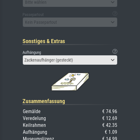
Bitte wählen
Passepartout
Kein Passepartout
Sonstiges & Extras
Aufhängung
Zackenaufhänger (gesteckt)
Zusammenfassung
Gemälde
€ 74.96
Veredelung
€ 12.69
Keilrahmen
€ 42.35
Aufhängung
€ 1.09
Museumslizenz
€ 14.99