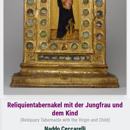
Reliquientabernakel mit der Jungfrau und
dem Kind
(Reliquary Tabernacle with the Virgin and Child)
Naddo Ceccarelli