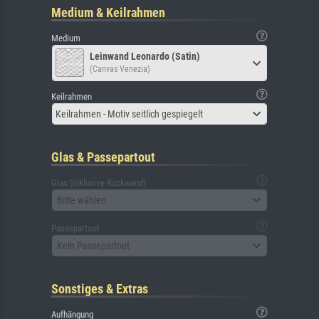
Medium & Keilrahmen
Medium
Leinwand Leonardo (Satin)
(Canvas Venezia)
Keilrahmen
Keilrahmen - Motiv seitlich gespiegelt
Glas & Passepartout
Glas (inklusive Rückwand)
Bitte wählen
Passepartout
Kein Passepartout
Sonstiges & Extras
Aufhängung