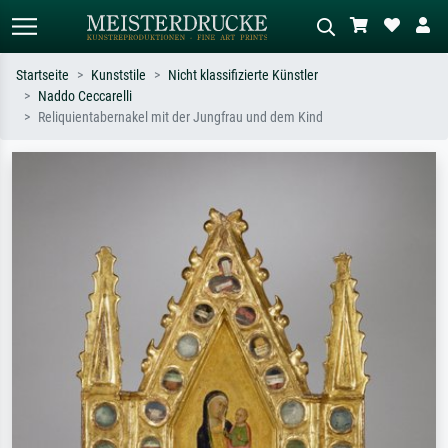
Startseite
Kunststile
Nicht klassifizierte Künstler
Naddo Ceccarelli
Standardsuche
KI-Bildersuche
Reliquientabernakel mit der Jungfrau und dem Kind
Suchen Sie nach Künstlern, Werktiteln
Beschreiben Sie die Szene – z.B. Grüne
oder Stilen – z.B. Monet,
Wiese, Abstrakt mit viel Rot, Dunkles
Sternennacht, Impressionismus, Welle
Ölgemälde, Stehender Akt neben einem
Hokusai, Akt.
Baum.