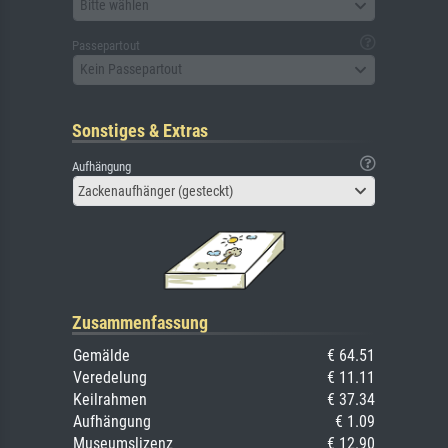
Bitte wählen
Passepartout
Kein Passepartout
Sonstiges & Extras
Aufhängung
Zackenaufhänger (gesteckt)
Zusammenfassung
Gemälde
€ 64.51
Veredelung
€ 11.11
Keilrahmen
€ 37.34
Aufhängung
€ 1.09
Museumslizenz
€ 12.90