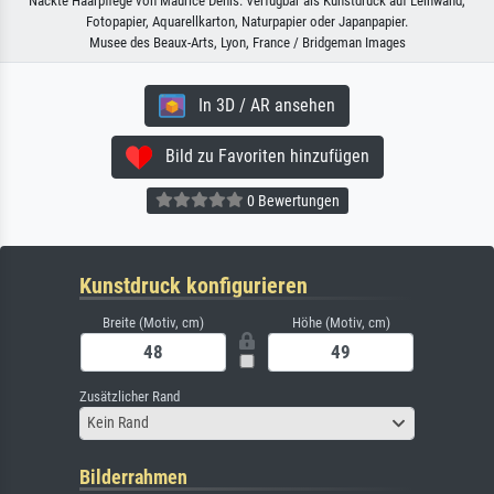
Nackte Haarpflege von Maurice Denis. Verfügbar als Kunstdruck auf Leinwand,
Fotopapier, Aquarellkarton, Naturpapier oder Japanpapier.
Musee des Beaux-Arts, Lyon, France / Bridgeman Images
In 3D / AR ansehen
Bild zu Favoriten hinzufügen
0 Bewertungen
Kunstdruck konfigurieren
Breite (Motiv, cm)
Höhe (Motiv, cm)
Zusätzlicher Rand
Kein Rand
Bilderrahmen