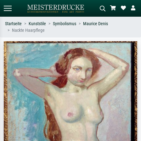
Startseite
Kunststile
Symbolismus
Maurice Denis
Nackte Haarpflege
Standardsuche
KI-Bildersuche
Suchen Sie nach Künstlern, Werktiteln
Beschreiben Sie die Szene – z.B. Grüne
oder Stilen – z.B. Monet,
Wiese, Abstrakt mit viel Rot, Dunkles
Sternennacht, Impressionismus, Welle
Ölgemälde, Stehender Akt neben einem
Hokusai, Akt.
Baum.