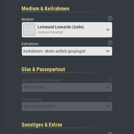
Medium & Keilrahmen
Medium
Leinwand Leonardo (Satin)
(Canvas Venezia)
Keilrahmen
Keilrahmen - Motiv seitlich gespiegelt
Glas & Passepartout
Glas (inklusive Rückwand)
Bitte wählen
Passepartout
Kein Passepartout
Sonstiges & Extras