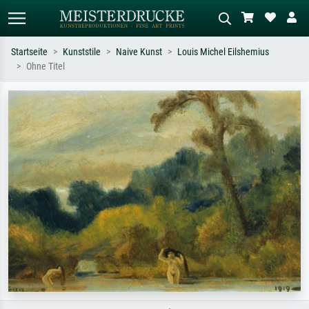
Startseite
Kunststile
Naive Kunst
Louis Michel Eilshemius
Ohne Titel
Standardsuche
KI-Bildersuche
Suchen Sie nach Künstlern, Werktiteln
Beschreiben Sie die Szene – z.B. Grüne
oder Stilen – z.B. Monet,
Wiese, Abstrakt mit viel Rot, Dunkles
Sternennacht, Impressionismus, Welle
Ölgemälde, Stehender Akt neben einem
Hokusai, Akt.
Baum.