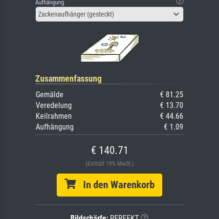
Aufhängung
Zackenaufhänger (gesteckt)
Zusammenfassung
Gemälde
€ 81.25
Veredelung
€ 13.70
Keilrahmen
€ 44.66
Aufhängung
€ 1.09
€ 140.71
(Enthält 19% MwSt.)
In den Warenkorb
Bildschärfe:
PERFEKT