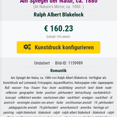
Am Spiegel der Natur, ca. 1880
(At Nature's Mirror, ca. 1880. )
Ralph Albert Blakelock
€ 160.23
Enthält 19% MwSt.
Kunstdruck konfigurieren
Undatiert · Bild-ID: 1159989
Romantik
Am Spiegel der Natur, ca. 1880 von Ralph Albert Blakelock. Verfügbar als
Kunstdruck auf Leinwand, Fotopapier, Aquarellkarton, Naturpapier oder Japanpapier.
fluß ·
wasser ·
frau ·
frauen ·
frau ·
leute ·
ausbildung ·
anstrich ·
land ·
blank ·
nude ·
reflexion ·
geographie ·
farbe ·
position ·
jahrhundert ·
betrachtung ·
nachdenklich ·
konzept ·
reflektiert worden ·
nachsinnen über ·
nacktheit ·
erwägen ·
nacktheit ·
öl
anstrich ·
vereinigte staaten von ameri ·
farbe ·
smithsonian anstalt ·
19. jahrhundert
·
pädagogische anstalt ·
19.jahrhundert ·
amerikanisch ·
amerika ·
heritage art ·
painting ·
ralph blakelock ·
blakelock ·
ralph ·
ralph albert blakelock ·
blakelock ·
ralph