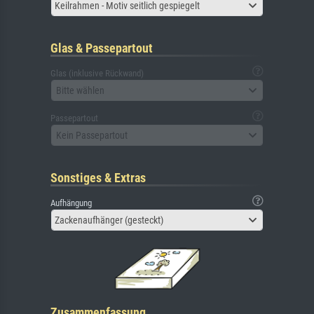
Keilrahmen - Motiv seitlich gespiegelt
Glas & Passepartout
Glas (inklusive Rückwand)
Bitte wählen
Passepartout
Kein Passepartout
Sonstiges & Extras
Aufhängung
Zackenaufhänger (gesteckt)
Zusammenfassung