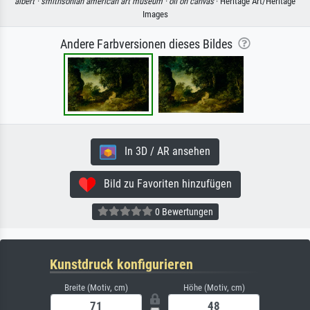
albert ·
smithsonian american art museum ·
oil on canvas
· Heritage Art/Heritage
Images
Andere Farbversionen dieses Bildes
In 3D / AR ansehen
Bild zu Favoriten hinzufügen
0 Bewertungen
Kunstdruck konfigurieren
Breite (Motiv, cm)
Höhe (Motiv, cm)