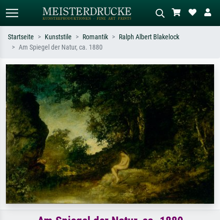
Startseite
Kunststile
Romantik
Ralph Albert Blakelock
Am Spiegel der Natur, ca. 1880
Standardsuche
KI-Bildersuche
Suchen Sie nach Künstlern, Werktiteln
Beschreiben Sie die Szene – z.B. Grüne
oder Stilen – z.B. Monet,
Wiese, Abstrakt mit viel Rot, Dunkles
Sternennacht, Impressionismus, Welle
Ölgemälde, Stehender Akt neben einem
Hokusai, Akt.
Baum.