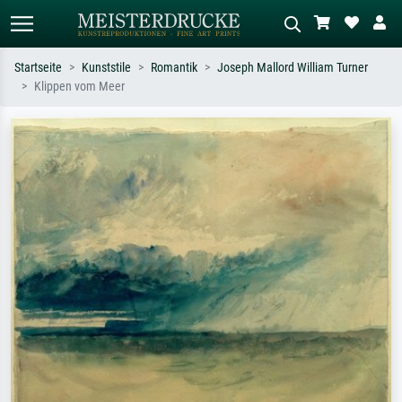
Startseite
Kunststile
Romantik
Joseph Mallord William Turner
Klippen vom Meer
Standardsuche
KI-Bildersuche
Suchen Sie nach Künstlern, Werktiteln
Beschreiben Sie die Szene – z.B. Grüne
oder Stilen – z.B. Monet,
Wiese, Abstrakt mit viel Rot, Dunkles
Sternennacht, Impressionismus, Welle
Ölgemälde, Stehender Akt neben einem
Hokusai, Akt.
Baum.