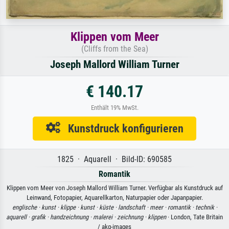
Klippen vom Meer
(Cliffs from the Sea)
Joseph Mallord William Turner
€ 140.17
Enthält 19% MwSt.
Kunstdruck konfigurieren
1825 · Aquarell · Bild-ID: 690585
Romantik
Klippen vom Meer von Joseph Mallord William Turner. Verfügbar als Kunstdruck auf
Leinwand, Fotopapier, Aquarellkarton, Naturpapier oder Japanpapier.
englische ·
kunst ·
klippe ·
kunst ·
küste ·
landschaft ·
meer ·
romantik ·
technik ·
aquarell ·
grafik ·
handzeichnung ·
malerei ·
zeichnung ·
klippen
· London, Tate Britain
/ akg-images