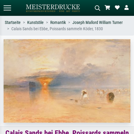
Startseite
Kunststile
Romantik
Joseph Mallord William Turner
Calais Sands bei Ebbe, Poissards sammeln Köder, 1830
Standardsuche
KI-Bildersuche
Suchen Sie nach Künstlern, Werktiteln
Beschreiben Sie die Szene – z.B. Grüne
oder Stilen – z.B. Monet,
Wiese, Abstrakt mit viel Rot, Dunkles
Sternennacht, Impressionismus, Welle
Ölgemälde, Stehender Akt neben einem
Hokusai, Akt.
Baum.
Calais Sands bei Ebbe, Poissards sammeln