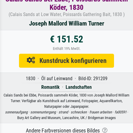
Köder, 1830
(Calais Sands at Low Water, Poissards Gathering Bait, 1830 )
Joseph Mallord William Turner
€ 151.52
Enthält 19% MwSt.
Kunstdruck konfigurieren
1830 · Öl auf Leinwand · Bild-ID: 291209
Romantik
·
Landschaften
Calais Sands bei Ebbe, Poissards sammeln Köder, 1830 von Joseph Mallord William
Turner. Verfügbar als Kunstdruck auf Leinwand, Fotopapier, Aquarellkarton,
Naturpapier oder Japanpapier.
sonnenaufgang ·
sonnenuntergang ·
strand ·
schnecken ·
frauen arbeiten ·
fa00591
·
Bury Art Gallery and Museum, Lancashire, UK / Bridgeman Images
Andere Farbversionen dieses Bildes