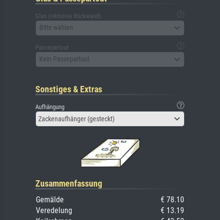
Glas (inklusive Rückwand)
Bitte wählen
Passepartout
Kein Passepartout
Sonstiges & Extras
Aufhängung
Zackenaufhänger (gesteckt)
Zusammenfassung
Gemälde
€ 78.10
Veredelung
€ 13.19