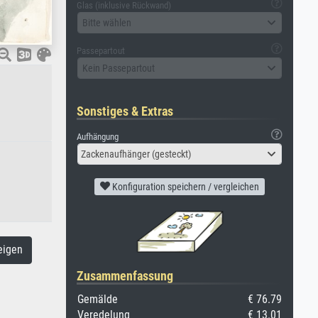
Glas (inklusive Rückwand)
Bitte wählen
Passepartout
Kein Passepartout
Sonstiges & Extras
Aufhängung
Zackenaufhänger (gesteckt)
Konfiguration speichern / vergleichen
eigen
Zusammenfassung
Gemälde
€ 76.79
Veredelung
€ 13.01