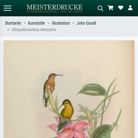
Startseite
Kunststile
Illustration
John Gould
Chrysobronchus virescens
Standardsuche
KI-Bildersuche
Suchen Sie nach Künstlern, Werktiteln
Beschreiben Sie die Szene – z.B. Grüne
oder Stilen – z.B. Monet,
Wiese, Abstrakt mit viel Rot, Dunkles
Sternennacht, Impressionismus, Welle
Ölgemälde, Stehender Akt neben einem
Hokusai, Akt.
Baum.