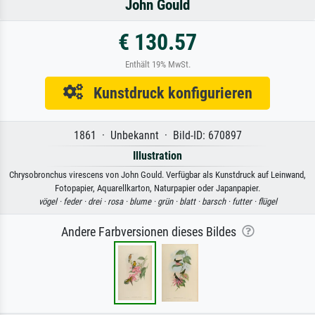
John Gould
€ 130.57
Enthält 19% MwSt.
Kunstdruck konfigurieren
1861 · Unbekannt · Bild-ID: 670897
Illustration
Chrysobronchus virescens von John Gould. Verfügbar als Kunstdruck auf Leinwand,
Fotopapier, Aquarellkarton, Naturpapier oder Japanpapier.
vögel ·
feder ·
drei ·
rosa ·
blume ·
grün ·
blatt ·
barsch ·
futter ·
flügel
Andere Farbversionen dieses Bildes