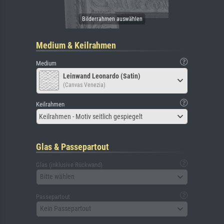
Medium & Keilrahmen
Medium
Leinwand Leonardo (Satin)
(Canvas Venezia)
Keilrahmen
Keilrahmen - Motiv seitlich gespiegelt
Glas & Passepartout
Glas (inklusive Rückwand)
Bitte wählen
Passepartout
Kein Passepartout