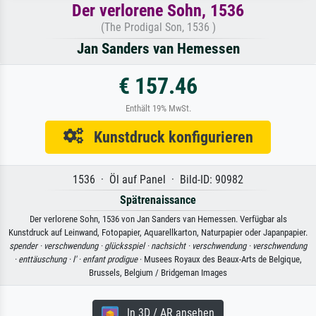
Der verlorene Sohn, 1536
(The Prodigal Son, 1536 )
Jan Sanders van Hemessen
€ 157.46
Enthält 19% MwSt.
Kunstdruck konfigurieren
1536 · Öl auf Panel · Bild-ID: 90982
Spätrenaissance
Der verlorene Sohn, 1536 von Jan Sanders van Hemessen. Verfügbar als
Kunstdruck auf Leinwand, Fotopapier, Aquarellkarton, Naturpapier oder Japanpapier.
spender ·
verschwendung ·
glücksspiel ·
nachsicht ·
verschwendung ·
verschwendung
·
enttäuschung ·
l' ·
enfant prodigue
· Musees Royaux des Beaux-Arts de Belgique,
Brussels, Belgium / Bridgeman Images
In 3D / AR ansehen