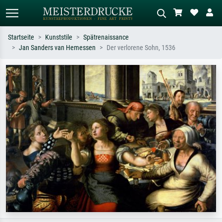
Startseite
Kunststile
Spätrenaissance
Jan Sanders van Hemessen
Der verlorene Sohn, 1536
Standardsuche
KI-Bildersuche
Suchen Sie nach Künstlern, Werktiteln
Beschreiben Sie die Szene – z.B. Grüne
oder Stilen – z.B. Monet,
Wiese, Abstrakt mit viel Rot, Dunkles
Sternennacht, Impressionismus, Welle
Ölgemälde, Stehender Akt neben einem
Hokusai, Akt.
Baum.