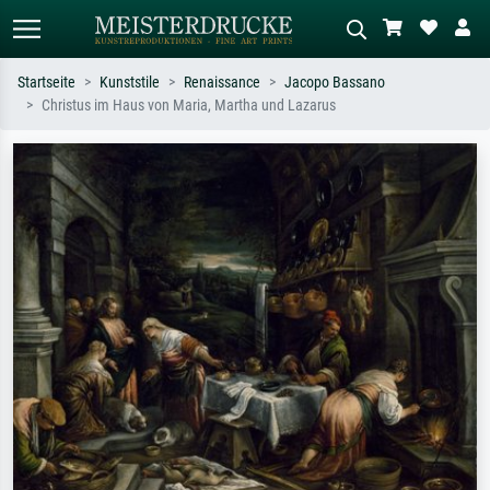
Startseite
Kunststile
Renaissance
Jacopo Bassano
Christus im Haus von Maria, Martha und Lazarus
Standardsuche
KI-Bildersuche
Suchen Sie nach Künstlern, Werktiteln
Beschreiben Sie die Szene – z.B. Grüne
oder Stilen – z.B. Monet,
Wiese, Abstrakt mit viel Rot, Dunkles
Sternennacht, Impressionismus, Welle
Ölgemälde, Stehender Akt neben einem
Hokusai, Akt.
Baum.