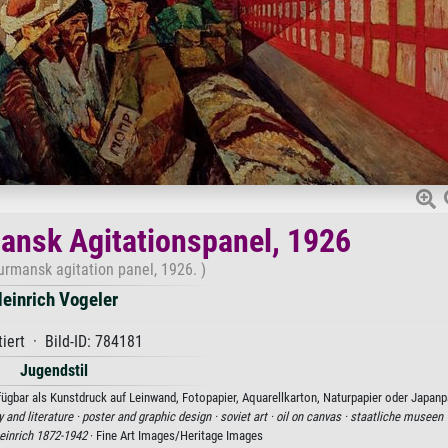
ansk Agitationspanel, 1926
urmansk agitation panel, 1926. )
einrich Vogeler
iert · Bild-ID: 784181
Jugendstil
ügbar als Kunstdruck auf Leinwand, Fotopapier, Aquarellkarton, Naturpapier oder Japanpa
y and literature ·
poster and graphic design ·
soviet art ·
oil on canvas ·
staatliche museen 
einrich 1872-1942
· Fine Art Images/Heritage Images