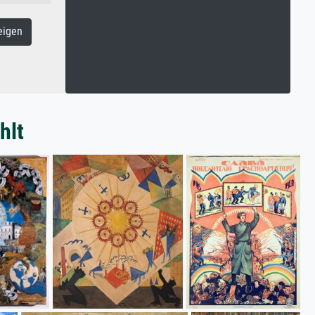
eigen
hlt