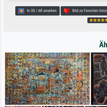
In 3D / AR ansehen
Bild zu Favoriten hinz
Äh