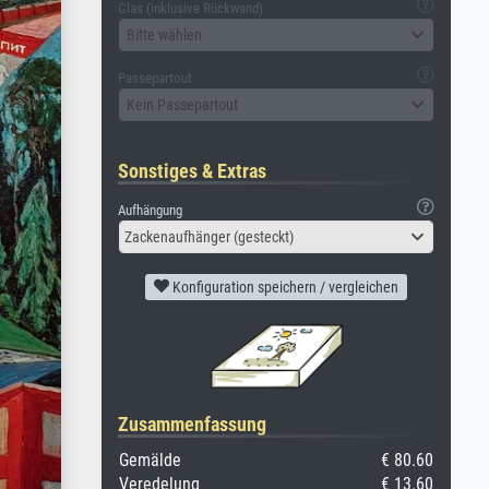
Glas (inklusive Rückwand)
Bitte wählen
Passepartout
Kein Passepartout
Sonstiges & Extras
Aufhängung
Zackenaufhänger (gesteckt)
Konfiguration speichern / vergleichen
Zusammenfassung
Gemälde
€ 80.60
Veredelung
€ 13.60