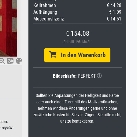
Keilrahmen
€ 44.28
Aufhängung
€ 1.09
Museumslizenz
€ 14.51
€ 154.08
(Enthält 19% MwSt.)
In den Warenkorb
Bildschärfe:
PERFEKT
Sollten Sie Anpassungen der Helligkeit und Farbe
oder auch einen Zuschnitt des Motivs wünschen,
nehmen wir diese Änderungen gerne und ohne
zusätzliche Kosten für Sie vor. Zögern Sie bitte nicht,
uns zu kontaktieren.
pier.
·
vogeler ·