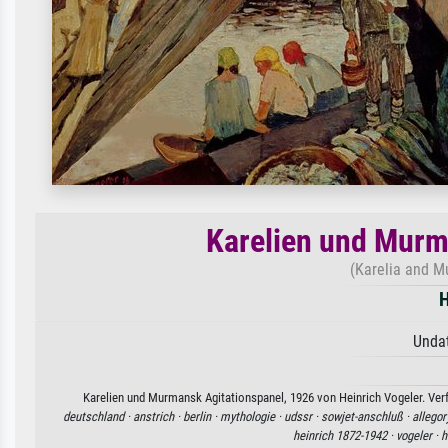
Karelien und Murm
(Karelia and M
H
Undat
Karelien und Murmansk Agitationspanel, 1926 von Heinrich Vogeler. Verf
deutschland ·
anstrich ·
berlin ·
mythologie ·
udssr ·
sowjet-anschluß ·
allegor
heinrich 1872-1942 ·
vogeler ·
h