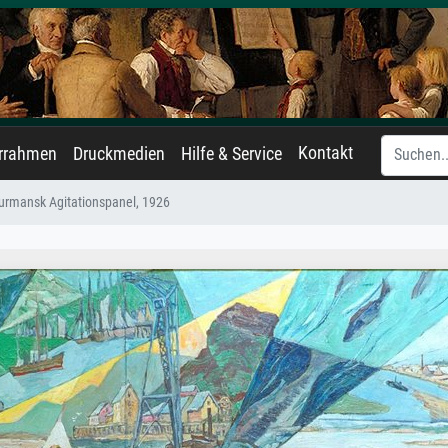
Kontakt
errahmen
Druckmedien
Hilfe & Service
urmansk Agitationspanel, 1926