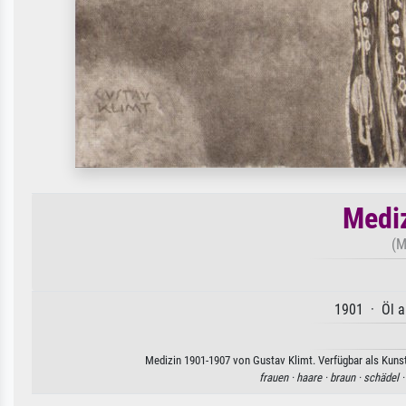
Medi
(M
1901 · Öl a
Medizin 1901-1907 von Gustav Klimt. Verfügbar als Kunst
frauen ·
haare ·
braun ·
schädel 