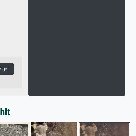
eigen
hlt