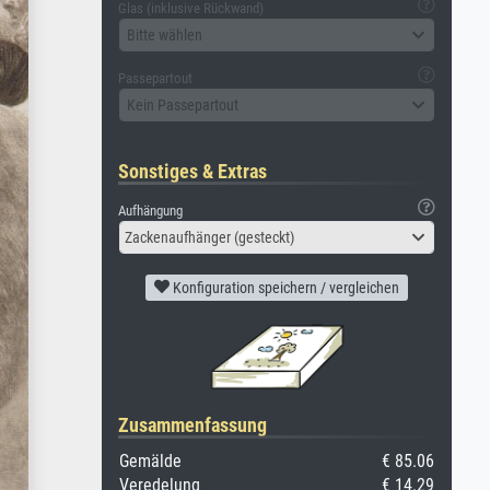
Glas (inklusive Rückwand)
Bitte wählen
Passepartout
Kein Passepartout
Sonstiges & Extras
Aufhängung
Zackenaufhänger (gesteckt)
Konfiguration speichern / vergleichen
Zusammenfassung
Gemälde
€ 85.06
Veredelung
€ 14.29