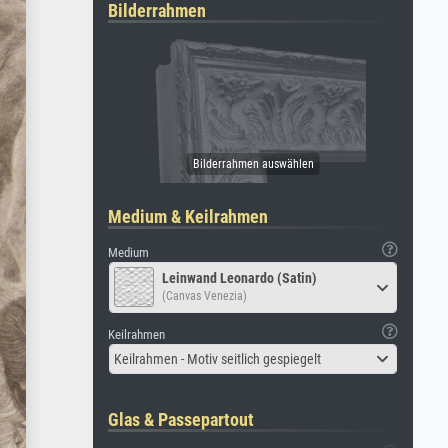
Bilderrahmen
Medium & Keilrahmen
Medium
Leinwand Leonardo (Satin)
(Canvas Venezia)
Keilrahmen
Keilrahmen - Motiv seitlich gespiegelt
Glas & Passepartout