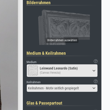
Bilderrahmen
Medium & Keilrahmen
Medium
Leinwand Leonardo (Satin)
(Canvas Venezia)
Keilrahmen
Keilrahmen - Motiv seitlich gespiegelt
Glas & Passepartout