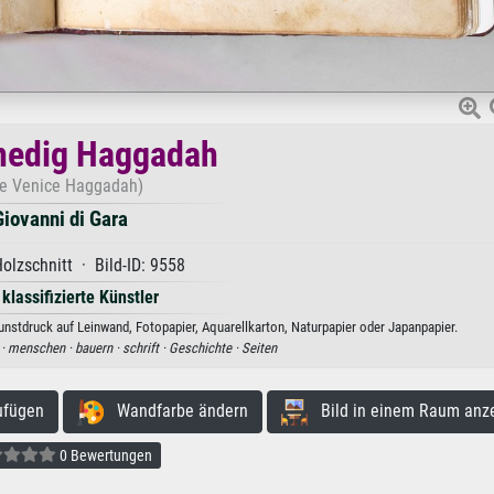
nedig Haggadah
e Venice Haggadah)
Giovanni di Gara
olzschnitt · Bild-ID: 9558
 klassifizierte Künstler
nstdruck auf Leinwand, Fotopapier, Aquarellkarton, Naturpapier oder Japanpapier.
 ·
menschen ·
bauern ·
schrift ·
Geschichte ·
Seiten
ufügen
Wandfarbe ändern
Bild in einem Raum anz
0 Bewertungen