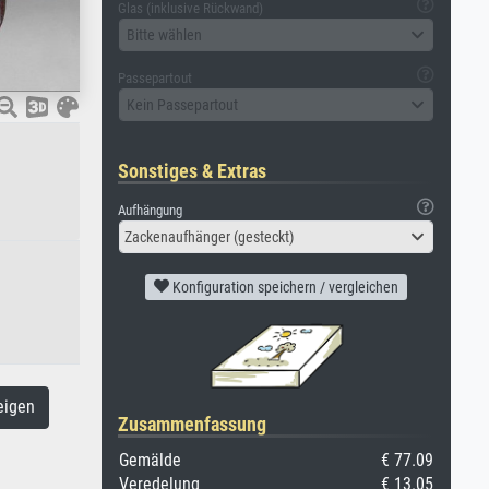
Glas (inklusive Rückwand)
Bitte wählen
Passepartout
Kein Passepartout
Sonstiges & Extras
Aufhängung
Zackenaufhänger (gesteckt)
Konfiguration speichern / vergleichen
eigen
Zusammenfassung
Gemälde
€ 77.09
Veredelung
€ 13.05