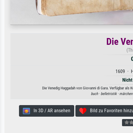
Die Ve
(Th
1609 · H
Nicht
Die Venedig Haggadah von Giovanni di Gara. Verfügbar als Ku
buch ·
belletristik ·
märchen
In 3D / AR ansehen
Bild zu Favoriten hinz