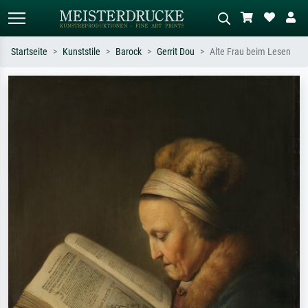
Startseite
Kunststile
Barock
Gerrit Dou
Alte Frau beim Lesen
Standardsuche
KI-Bildersuche
Suchen Sie nach Künstlern, Werktiteln
Beschreiben Sie die Szene – z.B. Grüne
oder Stilen – z.B. Monet,
Wiese, Abstrakt mit viel Rot, Dunkles
Sternennacht, Impressionismus, Welle
Ölgemälde, Stehender Akt neben einem
Hokusai, Akt.
Baum.