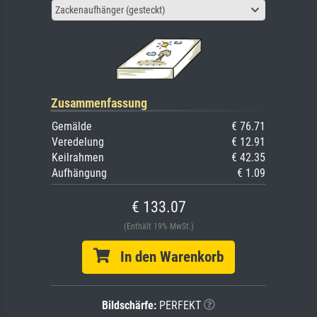
Zackenaufhänger (gesteckt)
Zusammenfassung
Gemälde
€ 76.71
Veredelung
€ 12.91
Keilrahmen
€ 42.35
Aufhängung
€ 1.09
€ 133.07
(Enthält 19% MwSt.)
In den Warenkorb
Bildschärfe:
PERFEKT