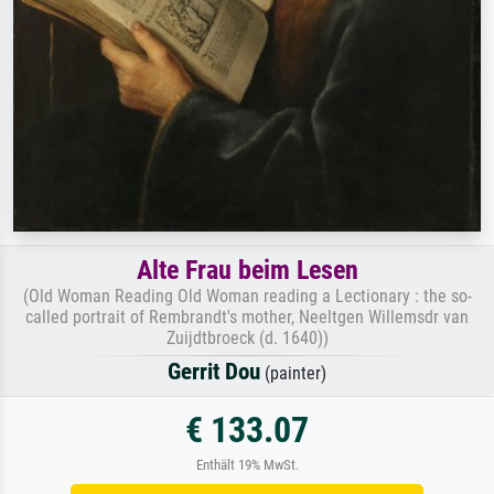
Alte Frau beim Lesen
(Old Woman Reading Old Woman reading a Lectionary : the so-
called portrait of Rembrandt's mother, Neeltgen Willemsdr van
Zuijdtbroeck (d. 1640))
Gerrit Dou
(painter)
€ 133.07
Enthält 19% MwSt.