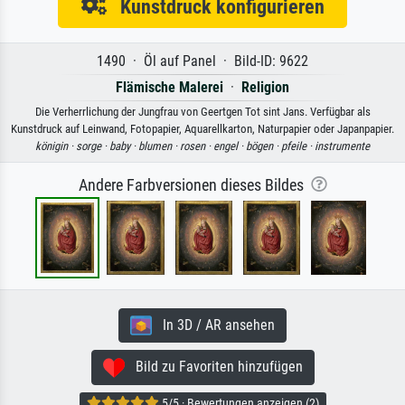
Kunstdruck konfigurieren
1490 · Öl auf Panel · Bild-ID: 9622
Flämische Malerei
·
Religion
Die Verherrlichung der Jungfrau von Geertgen Tot sint Jans. Verfügbar als
Kunstdruck auf Leinwand, Fotopapier, Aquarellkarton, Naturpapier oder Japanpapier.
königin ·
sorge ·
baby ·
blumen ·
rosen ·
engel ·
bögen ·
pfeile ·
instrumente
Andere Farbversionen dieses Bildes
In 3D / AR ansehen
Bild zu Favoriten hinzufügen
5/5 · Bewertungen anzeigen (2)