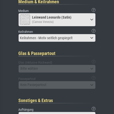
Medium & Keilrahmen
Medium
Leinwand Leonardo (Satin)
(Canvas Venezia)
Keilrahmen
Keilrahmen - Motiv seitlich gespiegelt
Glas & Passepartout
Glas (inklusive Rückwand)
Bitte wählen
Passepartout
Kein Passepartout
Sonstiges & Extras
Aufhängung