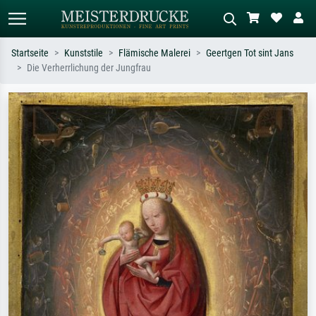
Startseite
Kunststile
Flämische Malerei
Geertgen Tot sint Jans
Die Verherrlichung der Jungfrau
Standardsuche
KI-Bildersuche
Suchen Sie nach Künstlern, Werktiteln
Beschreiben Sie die Szene – z.B. Grüne
oder Stilen – z.B. Monet,
Wiese, Abstrakt mit viel Rot, Dunkles
Sternennacht, Impressionismus, Welle
Ölgemälde, Stehender Akt neben einem
Hokusai, Akt.
Baum.