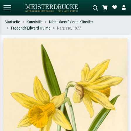
Startseite
Kunststile
Nicht klassifizierte Künstler
Frederick Edward Hulme
Narzisse, 1877
Standardsuche
KI-Bildersuche
Suchen Sie nach Künstlern, Werktiteln
Beschreiben Sie die Szene – z.B. Grüne
oder Stilen – z.B. Monet,
Wiese, Abstrakt mit viel Rot, Dunkles
Sternennacht, Impressionismus, Welle
Ölgemälde, Stehender Akt neben einem
Hokusai, Akt.
Baum.