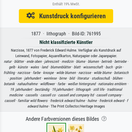
Enthält 19% MwSt.
Kunstdruck konfigurieren
1877 · lithograph · Bild-ID: 761995
Nicht klassifizierte Künstler
Narzisse, 1877 von Frederick Edward Hulme. Verfügbar als Kunstdruck auf
Leinwand, Fotopapier, Aquarellkarton, Naturpapier oder Japanpapier.
natur ·
blätter ·
ende oben ·
jahreszeit ·
medizin ·
blume ·
blumen ·
betrieb ·
betriebe ·
gelb ·
künste ·
wales ·
land ·
blumenblätter ·
blatt ·
wissenschaft ·
buch ·
grün ·
frühling ·
narzisse ·
farbe ·
knospe ·
wilde blumen ·
narzisse ·
wilde blume ·
botanisch
·
position ·
jahrhundert ·
weinlese ·
birne ·
bild ·
literatur ·
studioschuß ·
blühen ·
botanik ·
nahaufnahme ·
wildflower ·
farbe ·
weißer hintergrund ·
nationales emblem ·
19. jahrhundert ·
beständig ·
19.jahrhundert ·
lithograph ·
still life ·
traditional
medicine ·
cassells ·
cassell co ·
cassell and company ltd ·
cassell company ·
cassell ·
familiar wild flowers ·
frederick edward hulme ·
hulme ·
frederick edward ·
f
edward hulme
· The Print Collector/Heritage Images
Andere Farbversionen dieses Bildes