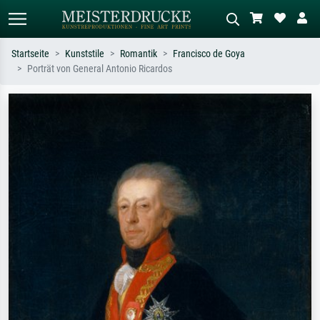
Startseite
Kunststile
Romantik
Francisco de Goya
Porträt von General Antonio Ricardos
Standardsuche
KI-Bildersuche
Suchen Sie nach Künstlern, Werktiteln
Beschreiben Sie die Szene – z.B. Grüne
oder Stilen – z.B. Monet,
Wiese, Abstrakt mit viel Rot, Dunkles
Sternennacht, Impressionismus, Welle
Ölgemälde, Stehender Akt neben einem
Hokusai, Akt.
Baum.