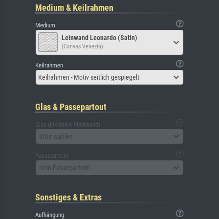
Medium & Keilrahmen
Medium
Leinwand Leonardo (Satin)
(Canvas Venezia)
Keilrahmen
Keilrahmen - Motiv seitlich gespiegelt
Glas & Passepartout
Glas (inklusive Rückwand)
Bitte wählen
Passepartout
Kein Passepartout
Sonstiges & Extras
Aufhängung