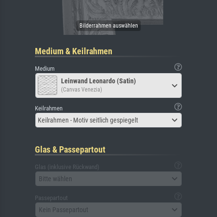
Medium & Keilrahmen
Medium
Leinwand Leonardo (Satin)
(Canvas Venezia)
Keilrahmen
Keilrahmen - Motiv seitlich gespiegelt
Glas & Passepartout
Glas (inklusive Rückwand)
Bitte wählen
Passepartout
Kein Passepartout