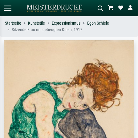
Startseite
Kunststile
Expressionismus
Egon Schiele
Sitzende Frau mit gebeugten Knien, 1917
Standardsuche
KI-Bildersuche
Suchen Sie nach Künstlern, Werktiteln
Beschreiben Sie die Szene – z.B. Grüne
oder Stilen – z.B. Monet,
Wiese, Abstrakt mit viel Rot, Dunkles
Sternennacht, Impressionismus, Welle
Ölgemälde, Stehender Akt neben einem
Hokusai, Akt.
Baum.