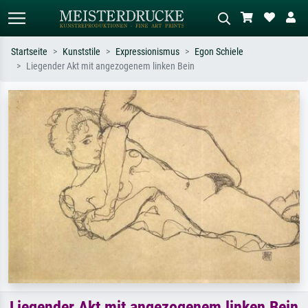
Startseite
Kunststile
Expressionismus
Egon Schiele
Liegender Akt mit angezogenem linken Bein
Standardsuche
KI-Bildersuche
Suchen Sie nach Künstlern, Werktiteln
Beschreiben Sie die Szene – z.B. Grüne
oder Stilen – z.B. Monet,
Wiese, Abstrakt mit viel Rot, Dunkles
Sternennacht, Impressionismus, Welle
Ölgemälde, Stehender Akt neben einem
Hokusai, Akt.
Baum.
Liegender Akt mit angezogenem linken Bein