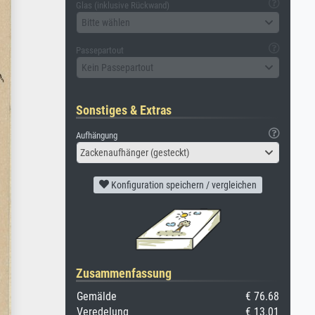
Glas (inklusive Rückwand)
Bitte wählen
Passepartout
Kein Passepartout
Sonstiges & Extras
Aufhängung
Zackenaufhänger (gesteckt)
Konfiguration speichern / vergleichen
Zusammenfassung
Gemälde
€ 76.68
Veredelung
€ 13.01