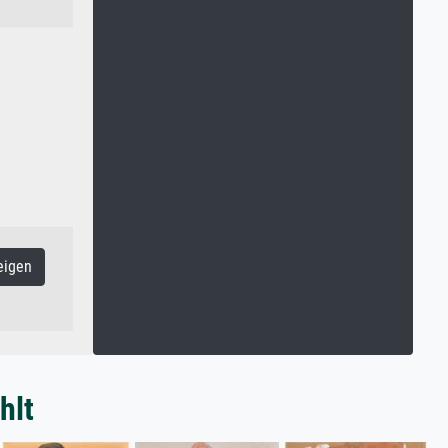
eigen
hlt