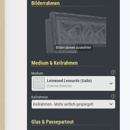
Bilderrahmen
Medium & Keilrahmen
Medium
Leinwand Leonardo (Satin)
(Canvas Venezia)
Keilrahmen
Keilrahmen - Motiv seitlich gespiegelt
Glas & Passepartout