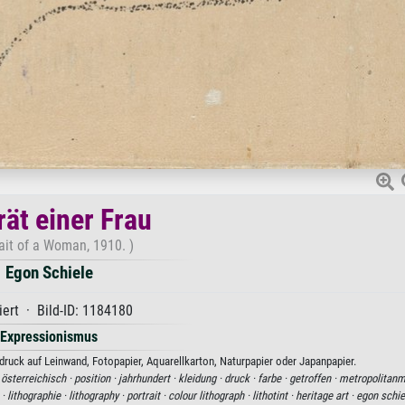
rät einer Frau
ait of a Woman, 1910. )
Egon Schiele
iert · Bild-ID: 1184180
Expressionismus
tdruck auf Leinwand, Fotopapier, Aquarellkarton, Naturpapier oder Japanpapier.
·
österreichisch ·
position ·
jahrhundert ·
kleidung ·
druck ·
farbe ·
getroffen ·
metropolitan
 ·
lithographie ·
lithography ·
portrait ·
colour lithograph ·
lithotint ·
heritage art ·
egon schie