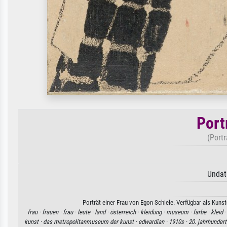
Port
(Portr
Undat
Porträt einer Frau von Egon Schiele. Verfügbar als Kuns
frau ·
frauen ·
frau ·
leute ·
land ·
österreich ·
kleidung ·
museum ·
farbe ·
kleid 
kunst ·
das metropolitanmuseum der kunst ·
edwardian ·
1910s ·
20. jahrhundert