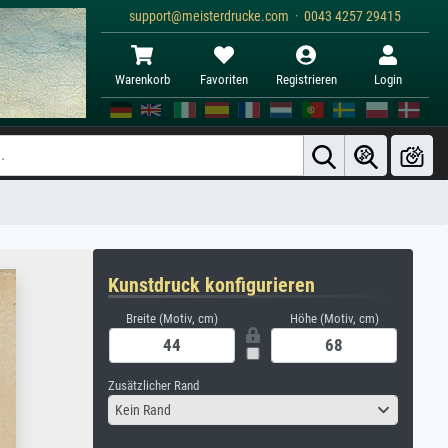
support@meisterdrucke.com · 0043 4257 29415
Warenkorb
Favoriten
Registrieren
Login
Kunstdruck konfigurieren
Breite (Motiv, cm)
Höhe (Motiv, cm)
Zusätzlicher Rand
Kein Rand