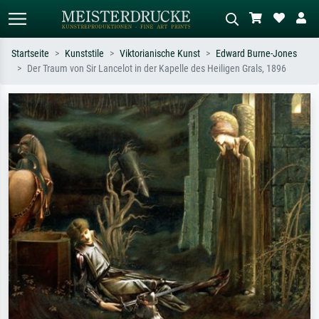
Startseite
Kunststile
Viktorianische Kunst
Edward Burne-Jones
Der Traum von Sir Lancelot in der Kapelle des Heiligen Grals, 1896
Standardsuche
KI-Bildersuche
Suchen Sie nach Künstlern, Werktiteln
Beschreiben Sie die Szene – z.B. Grüne
oder Stilen – z.B. Monet,
Wiese, Abstrakt mit viel Rot, Dunkles
Sternennacht, Impressionismus, Welle
Ölgemälde, Stehender Akt neben einem
Hokusai, Akt.
Baum.