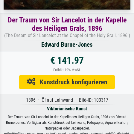
Der Traum von Sir Lancelot in der Kapelle
des Heiligen Grals, 1896
(The Dream of Sir Lancelot at the Chapel of the Holy Grail, 1896 )
Edward Burne-Jones
€ 141.97
Enthält 19% MwSt.
Kunstdruck konfigurieren
1896 · Öl auf Leinwand · Bild-ID: 103317
Viktorianische Kunst
Der Traum von Sir Lancelot in der Kapelle des Heiligen Grals, 1896 von Edward
Burne-Jones. Verfügbar als Kunstdruck auf Leinwand, Fotopapier, Aquarellkarton,
Naturpapier oder Japanpapier.
präraffaeliten ·
ritter ·
herr ·
schlaf ·
engel ·
suche ·
pferd ·
schwert ·
schild ·
dickicht ·