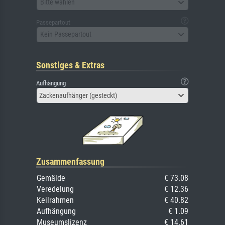
Bitte wählen
Passepartout
Kein Passepartout
Sonstiges & Extras
Aufhängung
Zackenaufhänger (gesteckt)
Zusammenfassung
Gemälde
€ 73.08
Veredelung
€ 12.36
Keilrahmen
€ 40.82
Aufhängung
€ 1.09
Museumslizenz
€ 14.61