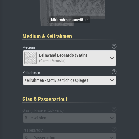
Medium & Keilrahmen
Medium
Leinwand Leonardo (Satin)
(Canvas Venezia)
Keilrahmen
Keilrahmen - Motiv seitlich gespiegelt
Glas & Passepartout
Glas (inklusive Rückwand)
Bitte wählen
Passepartout
Kein Passepartout