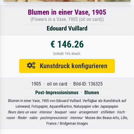
Blumen in einer Vase, 1905
(Flowers in a Vase, 1905 (oil on card))
Edouard Vuillard
€ 146.26
Enthält 19% MwSt.
Kunstdruck konfigurieren
1905 · oil on card · Bild-ID: 136325
Post-Impressionismus
·
Blumen
Blumen in einer Vase, 1905 von Edouard Vuillard. Verfügbar als Kunstdruck auf
Leinwand, Fotopapier, Aquarellkarton, Naturpapier oder Japanpapier.
fleurs dans un vase ·
interieur ·
bouquet ·
vase ·
arrangement ·
stillleben ·
tisch ·
rosen ·
flieder ·
nabis ·
postimpressionist ·
interieur
· Musee des Beaux-Arts, Lille,
France / Bridgeman Images