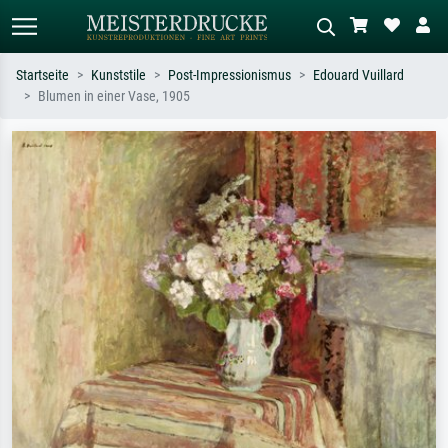
Startseite
Kunststile
Post-Impressionismus
Edouard Vuillard
Blumen in einer Vase, 1905
Standardsuche
KI-Bildersuche
Suchen Sie nach Künstlern, Werktiteln
Beschreiben Sie die Szene – z.B. Grüne
oder Stilen – z.B. Monet,
Wiese, Abstrakt mit viel Rot, Dunkles
Sternennacht, Impressionismus, Welle
Ölgemälde, Stehender Akt neben einem
Hokusai, Akt.
Baum.