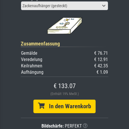
Zackenaufhänger (gesteckt)
Zusammenfassung
Gemälde
€ 76.71
Veredelung
€ 12.91
Keilrahmen
€ 42.35
Aufhängung
€ 1.09
€ 133.07
(Enthält 19% MwSt.)
In den Warenkorb
Bildschärfe:
PERFEKT