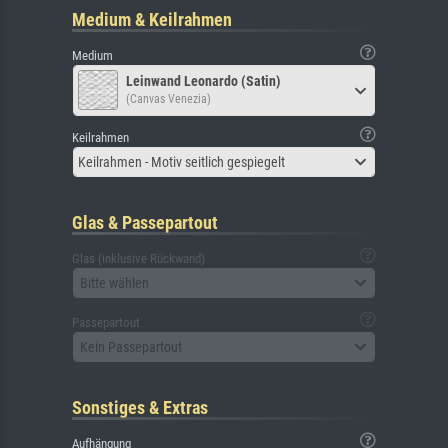
Medium & Keilrahmen
Medium
Leinwand Leonardo (Satin)
(Canvas Venezia)
Keilrahmen
Keilrahmen - Motiv seitlich gespiegelt
Glas & Passepartout
Glas (inklusive Rückwand)
Bitte wählen
Passepartout
Kein Passepartout
Sonstiges & Extras
Aufhängung