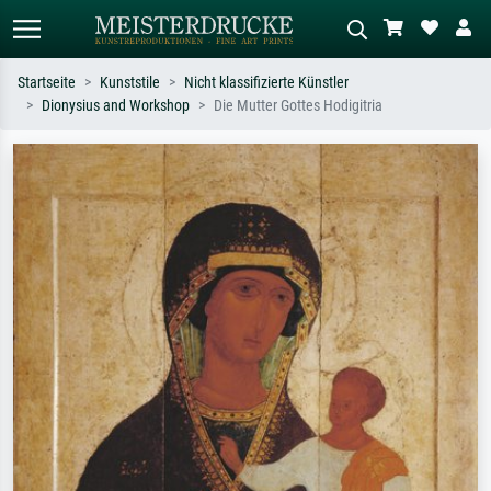
Startseite
Kunststile
Nicht klassifizierte Künstler
Dionysius and Workshop
Die Mutter Gottes Hodigitria
Standardsuche
KI-Bildersuche
Suchen Sie nach Künstlern, Werktiteln
Beschreiben Sie die Szene – z.B. Grüne
oder Stilen – z.B. Monet,
Wiese, Abstrakt mit viel Rot, Dunkles
Sternennacht, Impressionismus, Welle
Ölgemälde, Stehender Akt neben einem
Hokusai, Akt.
Baum.