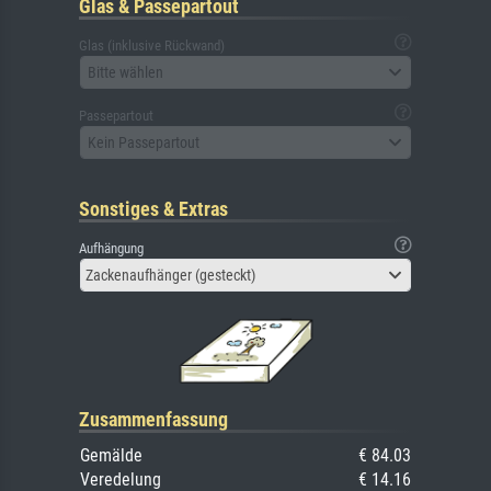
Glas & Passepartout
Glas (inklusive Rückwand)
Bitte wählen
Passepartout
Kein Passepartout
Sonstiges & Extras
Aufhängung
Zackenaufhänger (gesteckt)
Zusammenfassung
Gemälde
€ 84.03
Veredelung
€ 14.16