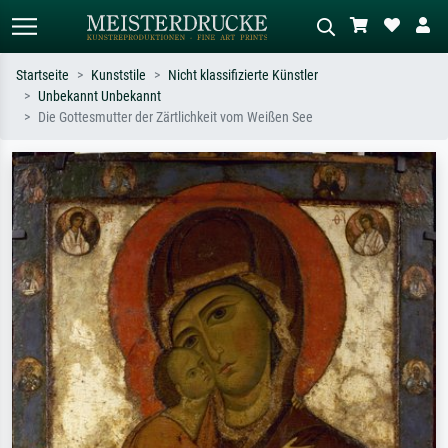
Startseite
Kunststile
Nicht klassifizierte Künstler
Unbekannt Unbekannt
Standardsuche
KI-Bildersuche
Die Gottesmutter der Zärtlichkeit vom Weißen See
Suchen Sie nach Künstlern, Werktiteln
Beschreiben Sie die Szene – z.B. Grüne
oder Stilen – z.B. Monet,
Wiese, Abstrakt mit viel Rot, Dunkles
Sternennacht, Impressionismus, Welle
Ölgemälde, Stehender Akt neben einem
Hokusai, Akt.
Baum.