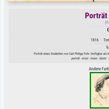
Porträt
(P
C
1816 · Tint
L
Porträt eines Studenten von Carl Philipp Fohr. Verfügbar als
porträt ·
ernst ·
mann ·
büste ·
Andere Farb