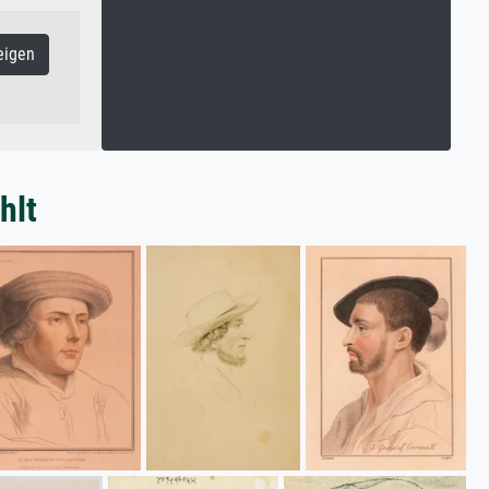
eigen
hlt