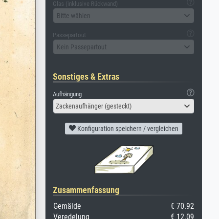
Glas (inklusive Rückwand)
Bitte wählen
Passepartout
Kein Passepartout
Sonstiges & Extras
Aufhängung
Zackenaufhänger (gesteckt)
Konfiguration speichern / vergleichen
Zusammenfassung
Gemälde
€ 70.92
Veredelung
€ 12.09