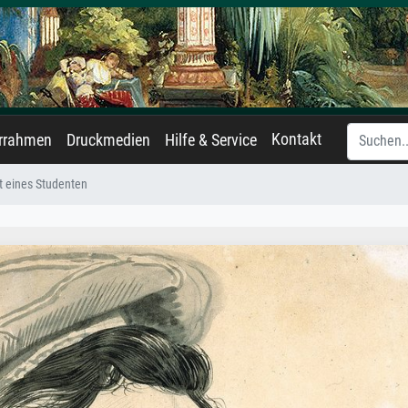
Kontakt
errahmen
Druckmedien
Hilfe & Service
t eines Studenten