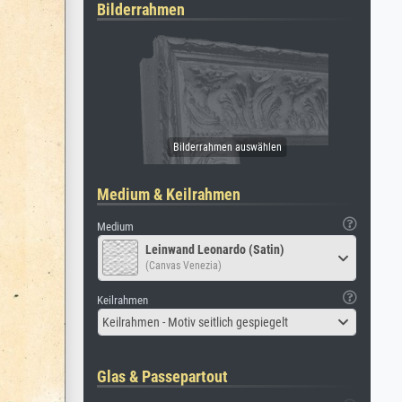
Bilderrahmen
Medium & Keilrahmen
Medium
Leinwand Leonardo (Satin)
(Canvas Venezia)
Keilrahmen
Keilrahmen - Motiv seitlich gespiegelt
Glas & Passepartout