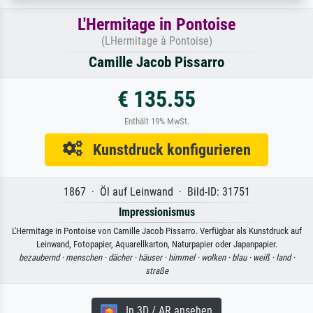
L'Hermitage in Pontoise
(LHermitage à Pontoise)
Camille Jacob Pissarro
€ 135.55
Enthält 19% MwSt.
Kunstdruck konfigurieren
1867 · Öl auf Leinwand · Bild-ID: 31751
Impressionismus
L'Hermitage in Pontoise von Camille Jacob Pissarro. Verfügbar als Kunstdruck auf
Leinwand, Fotopapier, Aquarellkarton, Naturpapier oder Japanpapier.
bezaubernd ·
menschen ·
dächer ·
häuser ·
himmel ·
wolken ·
blau ·
weiß ·
land ·
straße
In 3D / AR ansehen