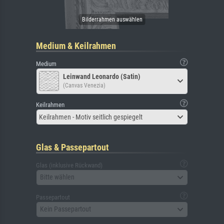
Medium & Keilrahmen
Medium
Leinwand Leonardo (Satin)
(Canvas Venezia)
Keilrahmen
Keilrahmen - Motiv seitlich gespiegelt
Glas & Passepartout
Glas (inklusive Rückwand)
Bitte wählen
Passepartout
Kein Passepartout