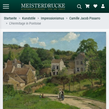
Startseite
Kunststile
Impressionismus
Camille Jacob Pissarro
L'Hermitage in Pontoise
Standardsuche
KI-Bildersuche
Suchen Sie nach Künstlern, Werktiteln
Beschreiben Sie die Szene – z.B. Grüne
oder Stilen – z.B. Monet,
Wiese, Abstrakt mit viel Rot, Dunkles
Sternennacht, Impressionismus, Welle
Ölgemälde, Stehender Akt neben einem
Hokusai, Akt.
Baum.