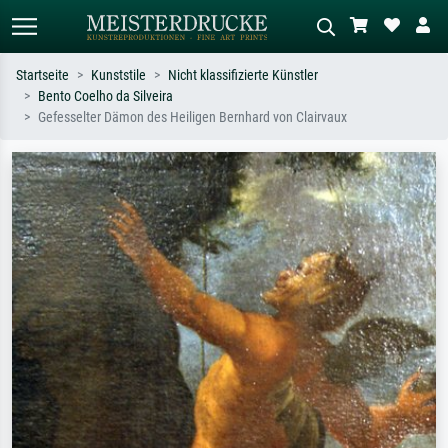
Startseite
Kunststile
Nicht klassifizierte Künstler
Bento Coelho da Silveira
Standardsuche
KI-Bildersuche
Gefesselter Dämon des Heiligen Bernhard von Clairvaux
Suchen Sie nach Künstlern, Werktiteln
Beschreiben Sie die Szene – z.B. Grüne
oder Stilen – z.B. Monet,
Wiese, Abstrakt mit viel Rot, Dunkles
Sternennacht, Impressionismus, Welle
Ölgemälde, Stehender Akt neben einem
Hokusai, Akt.
Baum.