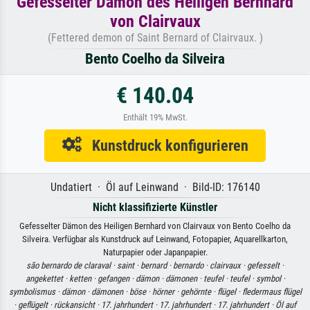
Gefesselter Dämon des Heiligen Bernhard
von Clairvaux
(Fettered demon of Saint Bernard of Clairvaux. )
Bento Coelho da Silveira
€ 140.04
Enthält 19% MwSt.
Kunstdruck konfigurieren
Undatiert · Öl auf Leinwand · Bild-ID: 176140
Nicht klassifizierte Künstler
Gefesselter Dämon des Heiligen Bernhard von Clairvaux von Bento Coelho da
Silveira. Verfügbar als Kunstdruck auf Leinwand, Fotopapier, Aquarellkarton,
Naturpapier oder Japanpapier.
são bernardo de claraval ·
saint ·
bernard ·
bernardo ·
clairvaux ·
gefesselt ·
angekettet ·
ketten ·
gefangen ·
dämon ·
dämonen ·
teufel ·
teufel ·
symbol ·
symbolismus ·
dämon ·
dämonen ·
böse ·
hörner ·
gehörnte ·
flügel ·
fledermaus flügel
·
geflügelt ·
rückansicht ·
17. jahrhundert ·
17. jahrhundert ·
17. jahrhundert ·
Öl auf