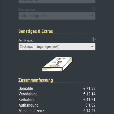
Passepartout
Kein Passepartout
Sonstiges & Extras
Aufhängung
Zackenaufhänger (gesteckt)
Zusammenfassung
Gemälde
€ 71.33
Veredelung
€ 12.14
Keilrahmen
€ 41.21
Aufhängung
€ 1.09
Museumslizenz
€ 14.27