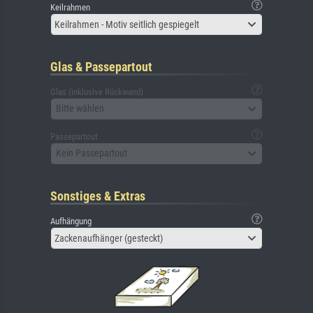
Keilrahmen
Keilrahmen - Motiv seitlich gespiegelt
Glas & Passepartout
Glas (inklusive Rückwand)
Bitte wählen
Passepartout
Kein Passepartout
Sonstiges & Extras
Aufhängung
Zackenaufhänger (gesteckt)