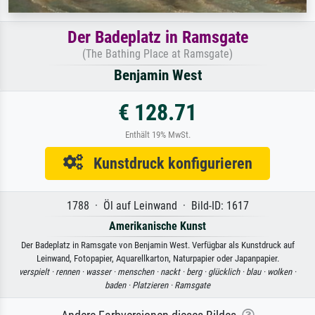
Der Badeplatz in Ramsgate
(The Bathing Place at Ramsgate)
Benjamin West
€ 128.71
Enthält 19% MwSt.
Kunstdruck konfigurieren
1788 · Öl auf Leinwand · Bild-ID: 1617
Amerikanische Kunst
Der Badeplatz in Ramsgate von Benjamin West. Verfügbar als Kunstdruck auf
Leinwand, Fotopapier, Aquarellkarton, Naturpapier oder Japanpapier.
verspielt ·
rennen ·
wasser ·
menschen ·
nackt ·
berg ·
glücklich ·
blau ·
wolken ·
baden ·
Platzieren ·
Ramsgate