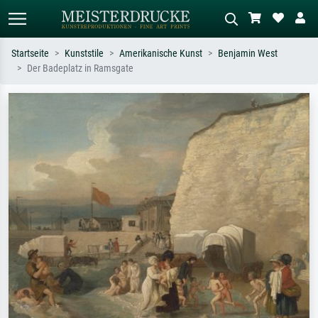
Startseite
Kunststile
Amerikanische Kunst
Benjamin West
Der Badeplatz in Ramsgate
Standardsuche
KI-Bildersuche
Suchen Sie nach Künstlern, Werktiteln
Beschreiben Sie die Szene – z.B. Grüne
oder Stilen – z.B. Monet,
Wiese, Abstrakt mit viel Rot, Dunkles
Sternennacht, Impressionismus, Welle
Ölgemälde, Stehender Akt neben einem
Hokusai, Akt.
Baum.