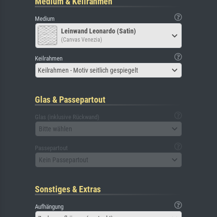
Medium & Keilrahmen
Medium
Leinwand Leonardo (Satin)
(Canvas Venezia)
Keilrahmen
Keilrahmen - Motiv seitlich gespiegelt
Glas & Passepartout
Glas (inklusive Rückwand)
Bitte wählen
Passepartout
Kein Passepartout
Sonstiges & Extras
Aufhängung