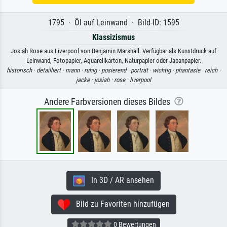
1795 · Öl auf Leinwand · Bild-ID: 1595
Klassizismus
Josiah Rose aus Liverpool von Benjamin Marshall. Verfügbar als Kunstdruck auf
Leinwand, Fotopapier, Aquarellkarton, Naturpapier oder Japanpapier.
historisch ·
detailliert ·
mann ·
ruhig ·
posierend ·
porträt ·
wichtig ·
phantasie ·
reich ·
jacke ·
josiah ·
rose ·
liverpool
Andere Farbversionen dieses Bildes
In 3D / AR ansehen
Bild zu Favoriten hinzufügen
0 Bewertungen