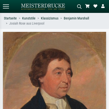
Startseite
Kunststile
Klassizismus
Benjamin Marshall
Josiah Rose aus Liverpool
Standardsuche
KI-Bildersuche
Suchen Sie nach Künstlern, Werktiteln
Beschreiben Sie die Szene – z.B. Grüne
oder Stilen – z.B. Monet,
Wiese, Abstrakt mit viel Rot, Dunkles
Sternennacht, Impressionismus, Welle
Ölgemälde, Stehender Akt neben einem
Hokusai, Akt.
Baum.