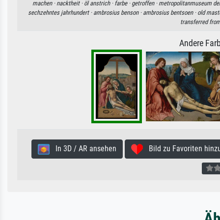
machen ·
nacktheit ·
öl anstrich ·
farbe ·
getroffen ·
metropolitanmuseum der
sechzehntes jahrhundert ·
ambrosius benson ·
ambrosius bentsoen ·
old mast
transferred fro
Andere Farb
In 3D / AR ansehen
Bild zu Favoriten hinz
Äh