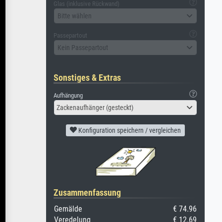
Glas (inklusive Rückwand)
Bitte wählen
Passepartout
Kein Passepartout
Sonstiges & Extras
Aufhängung
Zackenaufhänger (gesteckt)
Konfiguration speichern / vergleichen
Zusammenfassung
Gemälde
€ 74.96
Veredelung
€ 12.69