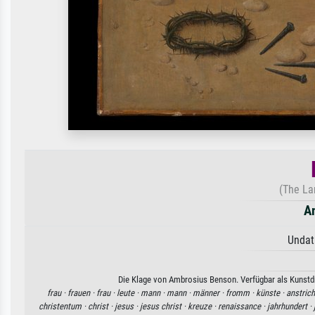
(The La
A
Undat
Die Klage von Ambrosius Benson. Verfügbar als Kunstdr
frau ·
frauen ·
frau ·
leute ·
mann ·
mann ·
männer ·
fromm ·
künste ·
anstrich
christentum ·
christ ·
jesus ·
jesus christ ·
kreuze ·
renaissance ·
jahrhundert ·