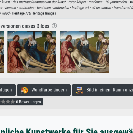
 kunst ·
das metropolitanmuseum der kunst ·
toter körper ·
madonna ·
16. jahrhundert ·
we
er ·
benson ·
ambrosius ·
bentsoen ·
ambrosius ·
heritage art ·
oil on canvas ·
transferred 
m wood
· Heritage Art/Heritage Images
versionen dieses Bildes
ufügen
Wandfarbe ändern
Bild in einem Raum anz
0 Bewertungen
nliche Kunstwerke für Sie ausgewä