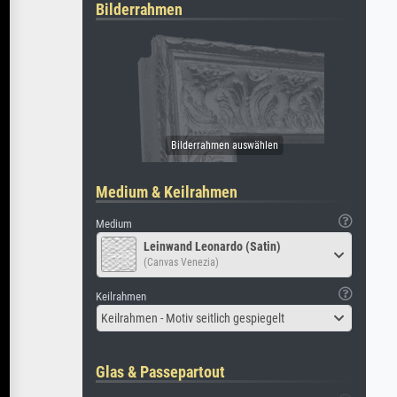
Bilderrahmen
Medium & Keilrahmen
Medium
Leinwand Leonardo (Satin)
(Canvas Venezia)
Keilrahmen
Keilrahmen - Motiv seitlich gespiegelt
Glas & Passepartout