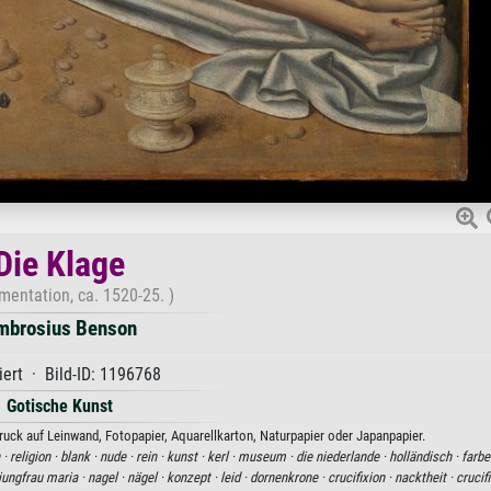
Die Klage
mentation, ca. 1520-25. )
mbrosius Benson
iert · Bild-ID: 1196768
Gotische Kunst
uck auf Leinwand, Fotopapier, Aquarellkarton, Naturpapier oder Japanpapier.
 ·
religion ·
blank ·
nude ·
rein ·
kunst ·
kerl ·
museum ·
die niederlande ·
holländisch ·
farbe
jungfrau maria ·
nagel ·
nägel ·
konzept ·
leid ·
dornenkrone ·
crucifixion ·
nacktheit ·
crucif