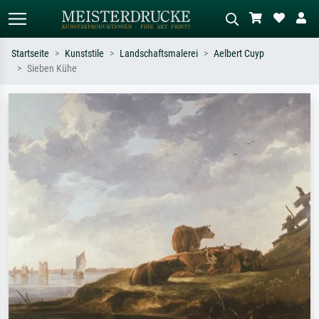
Startseite
Kunststile
Landschaftsmalerei
Aelbert Cuyp
Sieben Kühe
Standardsuche
KI-Bildersuche
Suchen Sie nach Künstlern, Werktiteln
Beschreiben Sie die Szene – z.B. Grüne
oder Stilen – z.B. Monet,
Wiese, Abstrakt mit viel Rot, Dunkles
Sternennacht, Impressionismus, Welle
Ölgemälde, Stehender Akt neben einem
Hokusai, Akt.
Baum.