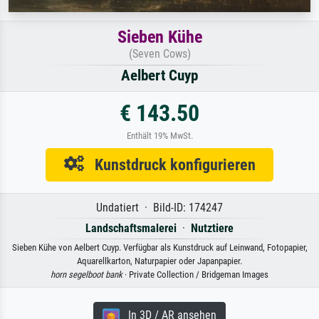
Sieben Kühe
(Seven Cows)
Aelbert Cuyp
€ 143.50
Enthält 19% MwSt.
Kunstdruck konfigurieren
Undatiert · Bild-ID: 174247
Landschaftsmalerei
·
Nutztiere
Sieben Kühe von Aelbert Cuyp. Verfügbar als Kunstdruck auf Leinwand, Fotopapier,
Aquarellkarton, Naturpapier oder Japanpapier.
horn segelboot bank
· Private Collection / Bridgeman Images
In 3D / AR ansehen