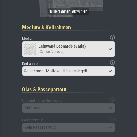
Medium & Keilrahmen
Medium
Leinwand Leonardo (Satin)
(Canvas Venezia)
Keilrahmen
Keilrahmen - Motiv seitlich gespiegelt
Glas & Passepartout
Glas (inklusive Rückwand)
Bitte wählen
Passepartout
Kein Passepartout