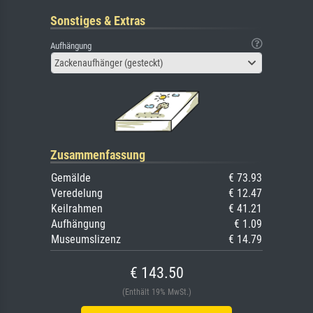
Sonstiges & Extras
Aufhängung
Zackenaufhänger (gesteckt)
Zusammenfassung
Gemälde
€ 73.93
Veredelung
€ 12.47
Keilrahmen
€ 41.21
Aufhängung
€ 1.09
Museumslizenz
€ 14.79
€ 143.50
(Enthält 19% MwSt.)