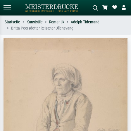
Startseite
Kunststile
Romantik
Adolph Tidemand
Britta Peersdotter Reisæter Ullensvang
Standardsuche
KI-Bildersuche
Suchen Sie nach Künstlern, Werktiteln
Beschreiben Sie die Szene – z.B. Grüne
oder Stilen – z.B. Monet,
Wiese, Abstrakt mit viel Rot, Dunkles
Sternennacht, Impressionismus, Welle
Ölgemälde, Stehender Akt neben einem
Hokusai, Akt.
Baum.