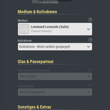
Medium & Keilrahmen
Medium
Leinwand Leonardo (Satin)
(Canvas Venezia)
Keilrahmen
Keilrahmen - Motiv seitlich gespiegelt
Glas & Passepartout
Glas (inklusive Rückwand)
Bitte wählen
Passepartout
Kein Passepartout
Sonstiges & Extras