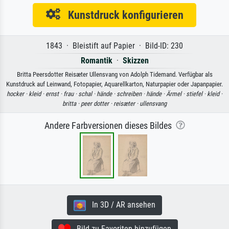
Kunstdruck konfigurieren
1843 · Bleistift auf Papier · Bild-ID: 230
Romantik
·
Skizzen
Britta Peersdotter Reisæter Ullensvang von Adolph Tidemand. Verfügbar als
Kunstdruck auf Leinwand, Fotopapier, Aquarellkarton, Naturpapier oder Japanpapier.
hocker ·
kleid ·
ernst ·
frau ·
schal ·
hände ·
schreiben ·
hände ·
Ärmel ·
stiefel ·
kleid ·
britta ·
peer dotter ·
reisæter ·
ullensvang
Andere Farbversionen dieses Bildes
In 3D / AR ansehen
Bild zu Favoriten hinzufügen