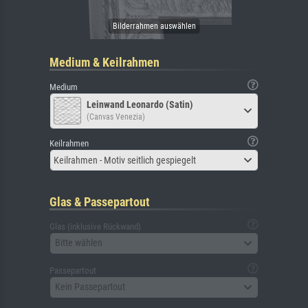
Medium & Keilrahmen
Medium
Leinwand Leonardo (Satin)
(Canvas Venezia)
Keilrahmen
Keilrahmen - Motiv seitlich gespiegelt
Glas & Passepartout
Glas (inklusive Rückwand)
Bitte wählen
Passepartout
Kein Passepartout