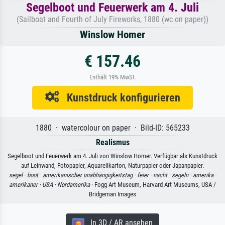
Segelboot und Feuerwerk am 4. Juli
(Sailboat and Fourth of July Fireworks, 1880 (wc on paper))
Winslow Homer
€ 157.46
Enthält 19% MwSt.
Kunstdruck konfigurieren
1880 · watercolour on paper · Bild-ID: 565233
Realismus
Segelboot und Feuerwerk am 4. Juli von Winslow Homer. Verfügbar als Kunstdruck
auf Leinwand, Fotopapier, Aquarellkarton, Naturpapier oder Japanpapier.
segel ·
boot ·
amerikanischer unabhängigkeitstag ·
feier ·
nacht ·
segeln ·
amerika ·
amerikaner ·
USA ·
Nordamerika
· Fogg Art Museum, Harvard Art Museums, USA /
Bridgeman Images
In 3D / AR ansehen