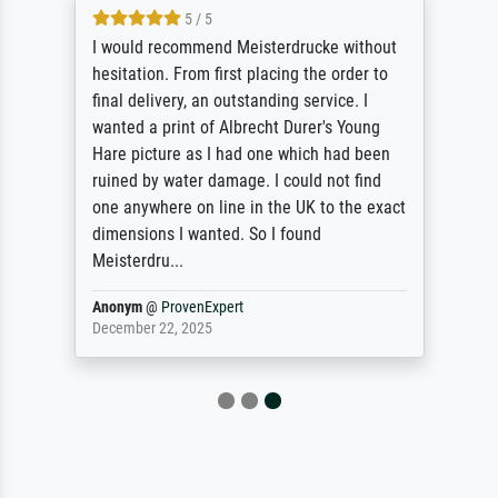
5 / 5
5
recommend Meisterdrucke without
Première expér
. From first placing the order to
du résultat d'
very, an outstanding service. I
finition mat, g
print of Albrecht Durer's Young
la reproductio
ure as I had one which had been
 water damage. I could not find
ere on line in the UK to the exact
s I wanted. So I found
u...
ProvenExpert
Anonym
@
Prov
22, 2025
April 23, 2025