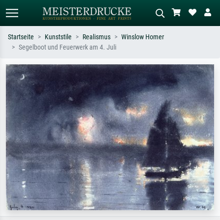
Startseite
Kunststile
Realismus
Winslow Homer
Segelboot und Feuerwerk am 4. Juli
Standardsuche
KI-Bildersuche
Suchen Sie nach Künstlern, Werktiteln
Beschreiben Sie die Szene – z.B. Grüne
oder Stilen – z.B. Monet,
Wiese, Abstrakt mit viel Rot, Dunkles
Sternennacht, Impressionismus, Welle
Ölgemälde, Stehender Akt neben einem
Hokusai, Akt.
Baum.