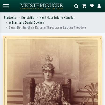
Startseite
Kunststile
Nicht klassifizierte Künstler
William and Daniel Downey
Standardsuche
KI-Bildersuche
Sarah Bernhardt als Kaiserin Theodora in Sardous Theodora
Suchen Sie nach Künstlern, Werktiteln
Beschreiben Sie die Szene – z.B. Grüne
oder Stilen – z.B. Monet,
Wiese, Abstrakt mit viel Rot, Dunkles
Sternennacht, Impressionismus, Welle
Ölgemälde, Stehender Akt neben einem
Hokusai, Akt.
Baum.