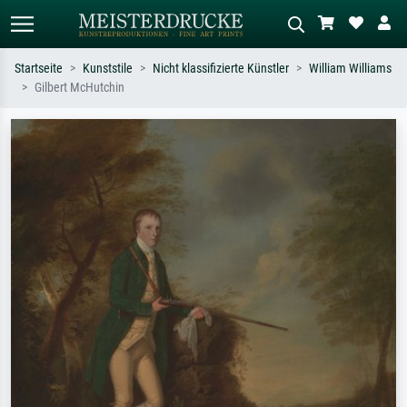
Startseite
Kunststile
Nicht klassifizierte Künstler
William Williams
Gilbert McHutchin
Standardsuche
KI-Bildersuche
Suchen Sie nach Künstlern, Werktiteln
Beschreiben Sie die Szene – z.B. Grüne
oder Stilen – z.B. Monet,
Wiese, Abstrakt mit viel Rot, Dunkles
Sternennacht, Impressionismus, Welle
Ölgemälde, Stehender Akt neben einem
Hokusai, Akt.
Baum.