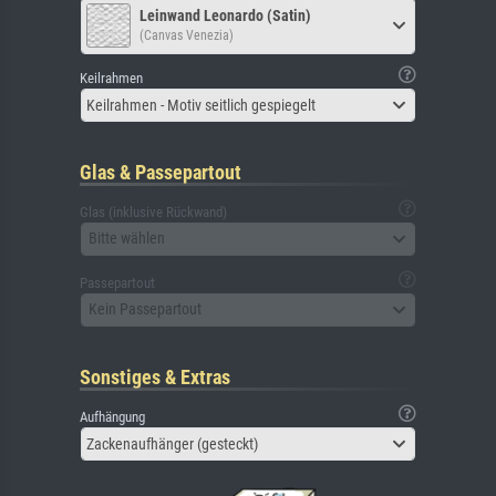
Leinwand Leonardo (Satin)
(Canvas Venezia)
Keilrahmen
Keilrahmen - Motiv seitlich gespiegelt
Glas & Passepartout
Glas (inklusive Rückwand)
Bitte wählen
Passepartout
Kein Passepartout
Sonstiges & Extras
Aufhängung
Zackenaufhänger (gesteckt)