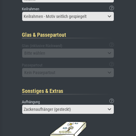
Keilrahmen
Keilrahmen - Motiv seitlich gespiegelt
Glas & Passepartout
Glas (inklusive Rückwand)
Bitte wählen
Passepartout
Kein Passepartout
Sonstiges & Extras
Aufhängung
Zackenaufhänger (gesteckt)