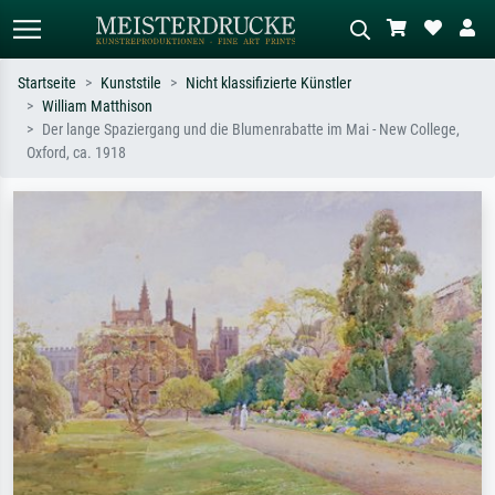
Startseite
Kunststile
Nicht klassifizierte Künstler
William Matthison
Standardsuche
KI-Bildersuche
Der lange Spaziergang und die Blumenrabatte im Mai - New College,
Oxford, ca. 1918
Suchen Sie nach Künstlern, Werktiteln
Beschreiben Sie die Szene – z.B. Grüne
oder Stilen – z.B. Monet,
Wiese, Abstrakt mit viel Rot, Dunkles
Sternennacht, Impressionismus, Welle
Ölgemälde, Stehender Akt neben einem
Hokusai, Akt.
Baum.