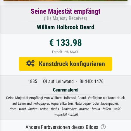
Seine Majestät empfängt
(His Majesty Receives)
William Holbrook Beard
€ 133.98
Enthält 19% MwSt.
Kunstdruck konfigurieren
1885 · Öl auf Leinwand · Bild-ID: 1476
Genremalerei
Seine Majestät empfängt von William Holbrook Beard. Verfügbar als Kunstdruck
auf Leinwand, Fotopapier, Aquarellkarton, Naturpapier oder Japanpapier.
tiere ·
wald ·
laufen ·
reden ·
fuchs ·
kaninchen ·
mäuse ·
braun ·
fallen ·
wald ·
majestät ·
erhält
Andere Farbversionen dieses Bildes