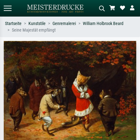
Startseite
Kunststile
Genremalerei
William Holbrook Beard
Seine Majestät empfängt
Standardsuche
KI-Bildersuche
Suchen Sie nach Künstlern, Werktiteln
Beschreiben Sie die Szene – z.B. Grüne
oder Stilen – z.B. Monet,
Wiese, Abstrakt mit viel Rot, Dunkles
Sternennacht, Impressionismus, Welle
Ölgemälde, Stehender Akt neben einem
Hokusai, Akt.
Baum.