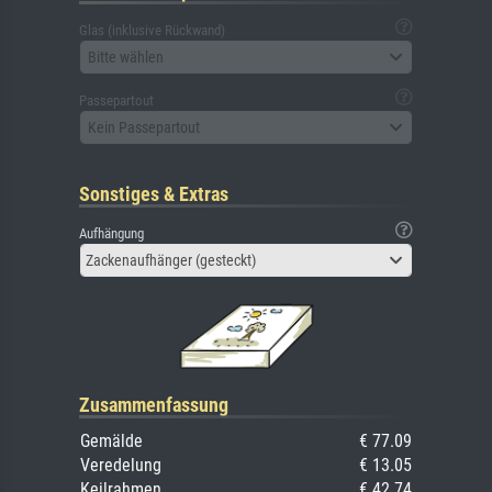
Glas (inklusive Rückwand)
Bitte wählen
Passepartout
Kein Passepartout
Sonstiges & Extras
Aufhängung
Zackenaufhänger (gesteckt)
Zusammenfassung
Gemälde
€ 77.09
Veredelung
€ 13.05
Keilrahmen
€ 42.74