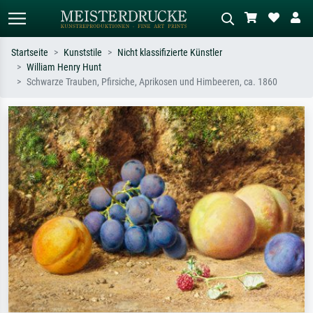
Startseite
Kunststile
Nicht klassifizierte Künstler
William Henry Hunt
Standardsuche
KI-Bildersuche
Schwarze Trauben, Pfirsiche, Aprikosen und Himbeeren, ca. 1860
Suchen Sie nach Künstlern, Werktiteln
Beschreiben Sie die Szene – z.B. Grüne
oder Stilen – z.B. Monet,
Wiese, Abstrakt mit viel Rot, Dunkles
Sternennacht, Impressionismus, Welle
Ölgemälde, Stehender Akt neben einem
Hokusai, Akt.
Baum.